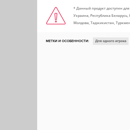
* Данный продукт доступен для
Украина, Республика Беларусь,
Молдова, Таджикистан, Туркмен
МЕТКИ И ОСОБЕННОСТИ:
Для одного игрока
Фэнтези
Атмосферная
Смешная
Платф
Милая
Расслабляющая
Тайна
Магия
Настольная игра
Природа
Логика
Стати