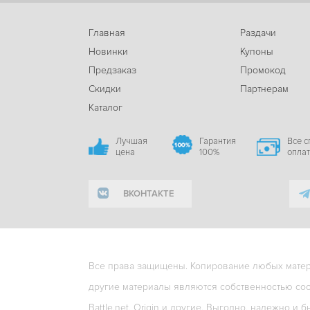
Главная
Раздачи
Новинки
Купоны
Предзаказ
Промокод
Скидки
Партнерам
Каталог
Лучшая
Гарантия
Все 
цена
100%
опла
ВКОНТАКТЕ
Все права защищены. Копирование любых матери
другие материалы являются собственностью соо
Battle.net, Origin и другие. Выгодно, надежно и б