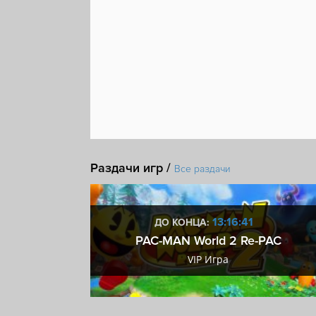
Раздачи игр /
Все раздачи
:41
13:16:41
ДО КОНЦА:
 ключ
PAC-MAN World 2 Re-PAC
ключ
VIP Игра