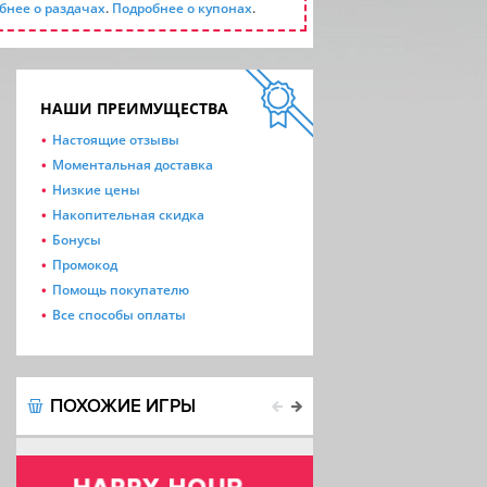
бнее о раздачах
.
Подробнее о купонах
.
НАШИ ПРЕИМУЩЕСТВА
Настоящие отзывы
Моментальная доставка
Низкие цены
Накопительная скидка
Бонусы
Промокод
Помощь покупателю
Все способы оплаты
ПОХОЖИЕ ИГРЫ