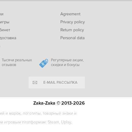
ки
Agreement
-88%
 игры
Privacy policy
42
Blackguards
c
бинет
Return policy
доставка
Personal data
а
-72%
115
Jagged Alliance 2 Gold
c
Тысячи реальных
Регулярные акции,
отзывов
скидки и бонусы
E-MAIL РАССЫЛКА
-40%
249
Kaamos: Puzzle Roguelike
c
Zaka-Zaka © 2013-2026
й и марок, логотипы, товарные знаки и
 игровым платформам: Steam, Uplay,