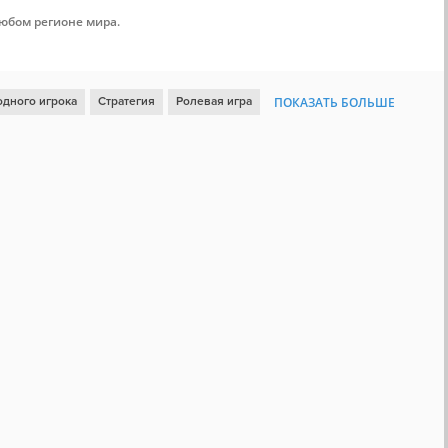
любом регионе мира.
одного игрока
Стратегия
Ролевая игра
ПОКАЗАТЬ БОЛЬШЕ
ая стратегия
Классика
Пошаговая тактика