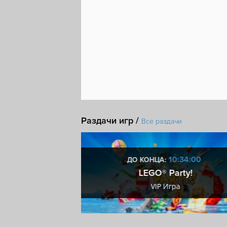
Раздачи игр /
Все раздачи
2:33:59
10:33:59
ДО КОНЦА:
team ключ
LEGO® Party!
eam ключ
VIP Игра