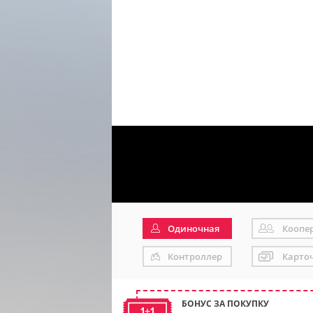
Одиночная
Коопе
Контроллер
Карто
БОНУС ЗА ПОКУПКУ
1+1