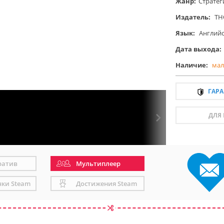
Жанр:
Стратег
Издатель:
TH
Язык:
Англий
Дата выхода:
Наличие:
мал
ГАР
ДЛЯ
ратив
Мультиплеер
чки Steam
Достижения Steam