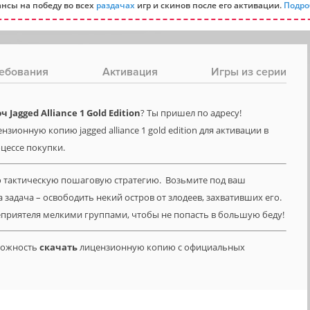
нсы на победу во всех
раздачах
игр и скинов после его активации.
Подро
ебования
Активация
Игры из серии
agged Alliance 1 Gold Edition
? Ты пришел по адресу!
зионную копию jagged alliance 1 gold edition для активации в
оцессе покупки.
ю тактическую пошаговую стратегию. Возьмите под ваш
задача – освободить некий остров от злодеев, захвативших его.
еприятеля мелкими группами, чтобы не попасть в большую беду!
зможность
скачать
лицензионную копию с официальных