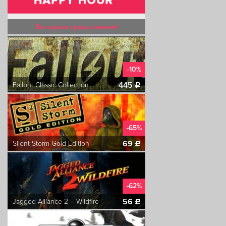
Выгодное предложение!
-10%
445
Fallout Classic Collection
c
-65%
69
Silent Storm Gold Edition
c
-62%
56
Jagged Alliance 2 – Wildfire
c