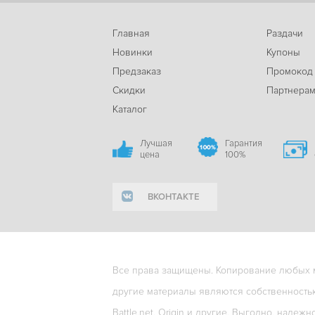
Главная
Раздачи
Новинки
Купоны
Предзаказ
Промокод
Скидки
Партнера
Каталог
Лучшая
Гарантия
цена
100%
ВКОНТАКТЕ
Все права защищены. Копирование любых ма
другие материалы являются собственность
Battle.net, Origin и другие. Выгодно, надежн