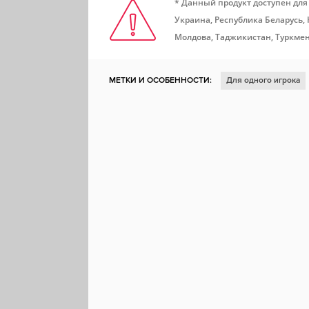
* Данный продукт доступен для
Украина, Республика Беларусь,
Молдова, Таджикистан, Туркмен
МЕТКИ И ОСОБЕННОСТИ:
Для одного игрока
Головоломка
Атмосферная
Смешная
Цв
Расслабляющая
Click
Историческая
Рис
Редактор уровней
Путешествия во времени