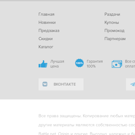
Главная
Раздачи
Новинки
Купоны
Предзаказ
Промокод
Скидки
Партнерам
Каталог
Лучшая
Гарантия
Все 
цена
100%
опла
ВКОНТАКТЕ
Все права защищены. Копирование любых матери
другие материалы являются собственностью соо
Battle.net, Origin и другие. Выгодно, надежно и б