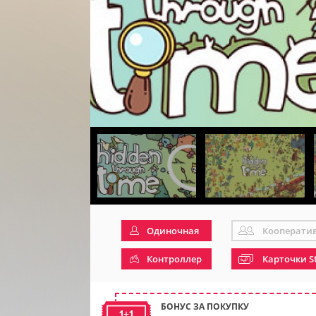
Одиночная
Кооперати
Контроллер
Карточки S
БОНУС ЗА ПОКУПКУ
1+1