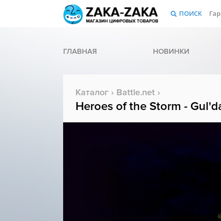
ПОИСК
Гар
ГЛАВНАЯ
НОВИНКИ
Каталог
›
Battle.net
›
Heroes of the Storm - Gul'd