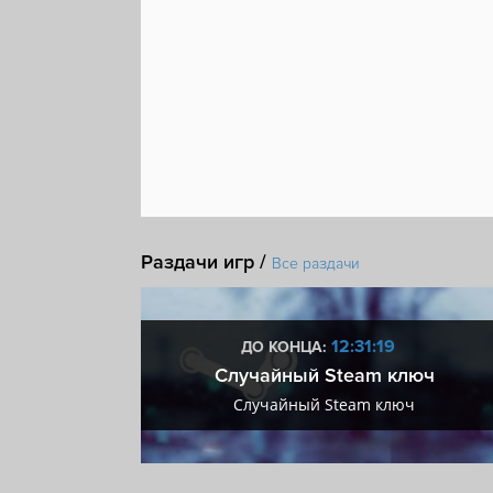
Раздачи игр /
Все раздачи
:18
12:31:18
ДО КОНЦА:
 + VIP
Случайный Steam ключ
+ VIP
Случайный Steam ключ