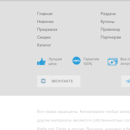
Главная
Раздачи
Новинки
Купоны
Предзаказ
Промокод
Скидки
Партнерам
Каталог
Лучшая
Гарантия
Все 
цена
100%
опла
ВКОНТАКТЕ
Все права защищены. Копирование любых матери
другие материалы являются собственностью соо
Battle.net, Origin и другие. Выгодно, надежно и б