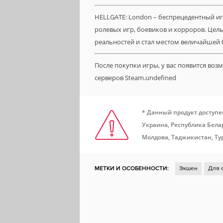
HELLGATE: London – беспрецедентный и
ролевых игр, боевиков и хорроров. Целы
реальностей и стал местом величайшей
После покупки игры, у вас появится во
серверов Steam.undefined
* Данный продукт доступе
Украина, Республика Белар
Молдова, Таджикистан, Ту
МЕТКИ И ОСОБЕННОСТИ:
Экшен
Для 
Ролевая игра
Кооператив
От первого
Ролевой экшен
Слэшер
Зомби
Шут