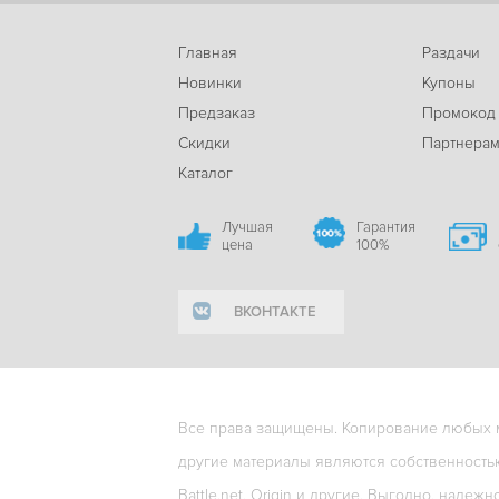
Главная
Раздачи
Новинки
Купоны
Предзаказ
Промокод
Скидки
Партнера
Каталог
Лучшая
Гарантия
цена
100%
ВКОНТАКТЕ
Все права защищены. Копирование любых ма
другие материалы являются собственность
Battle.net, Origin и другие. Выгодно, надежн