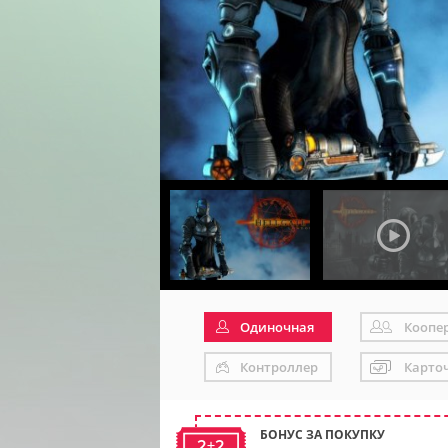
Одиночная
Коопе
Контроллер
Карто
БОНУС ЗА ПОКУПКУ
2+2