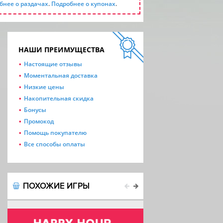
бнее о раздачах
.
Подробнее о купонах
.
НАШИ ПРЕИМУЩЕСТВА
Настоящие отзывы
Моментальная доставка
Низкие цены
Накопительная скидка
Бонусы
Промокод
Помощь покупателю
Все способы оплаты
ПОХОЖИЕ ИГРЫ