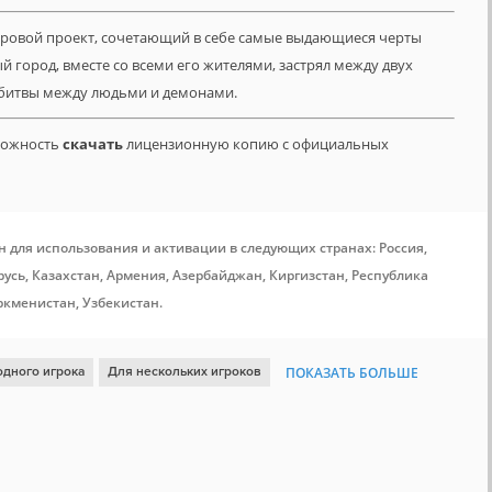
гровой проект, сочетающий в себе самые выдающиеся черты
й город, вместе со всеми его жителями, застрял между двух
 битвы между людьми и демонами.
зможность
скачать
лицензионную копию с официальных
н для использования и активации в следующих странах: Россия,
усь, Казахстан, Армения, Азербайджан, Киргизстан, Республика
ркменистан, Узбекистан.
одного игрока
Для нескольких игроков
ПОКАЗАТЬ БОЛЬШЕ
 лица
Атмосфера
Насилие
Шутер от первого лица
Мясо
ер от третьего лица
Пост-апокалипсис
Демоны
Лут