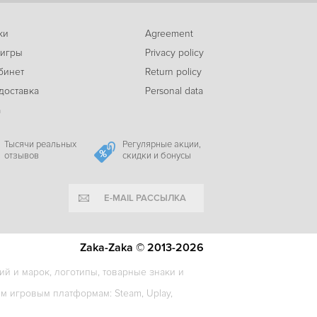
ки
Agreement
-31%
 игры
Privacy policy
1995
Warhammer 40,000 Inquisitor Martyr Definitive Edition
c
бинет
Return policy
доставка
Personal data
а
Тысячи реальных
Регулярные акции,
отзывов
скидки и бонусы
E-MAIL РАССЫЛКА
Zaka-Zaka © 2013-2026
й и марок, логотипы, товарные знаки и
 игровым платформам: Steam, Uplay,