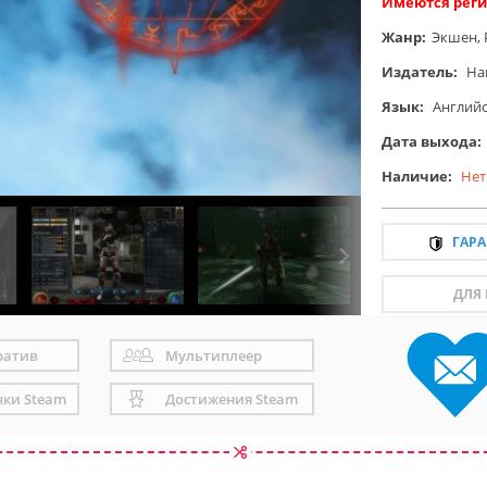
Имеются реги
Жанр:
Экшен
,
Издатель:
Han
Язык:
Англий
Дата выхода:
Наличие:
Нет
ГАР
ДЛЯ
ратив
Мультиплеер
чки Steam
Достижения Steam