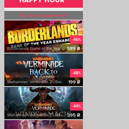
Выгодное предложение!
-46%
589
Borderlands: Game of the Year Enhanced
c
-48%
199
Warhammer: Vermintide 2 - Back to Ubersreik
c
-44%
395
Warhammer: Vermintide 2 - Winds of Magic
c