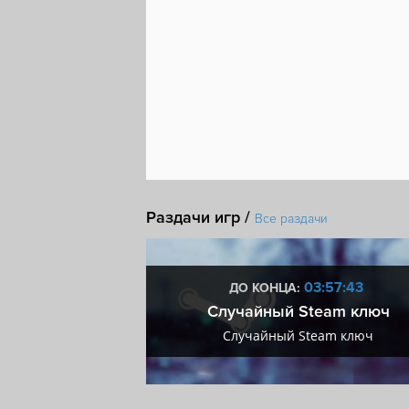
Раздачи игр /
Все раздачи
6:57:42
03:57:42
ДО КОНЦА:
мум + VIP
Случайный Steam ключ
мум + VIP
Случайный Steam ключ