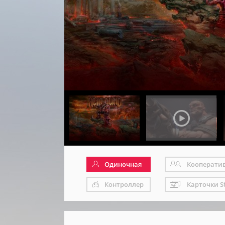
Одиночная
Кооперати
Контроллер
Карточки S