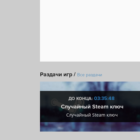
Раздачи игр /
Все раздачи
:48
03:35:48
ДО КОНЦА:
 + VIP
Случайный Steam ключ
+ VIP
Случайный Steam ключ