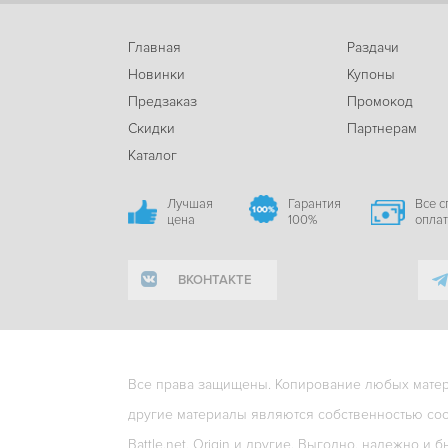
Главная
Раздачи
Новинки
Купоны
Предзаказ
Промокод
Скидки
Партнерам
Каталог
Лучшая
Гарантия
Все 
цена
100%
опла
ВКОНТАКТЕ
Все права защищены. Копирование любых матери
другие материалы являются собственностью соо
Battle.net, Origin и другие. Выгодно, надежно и б