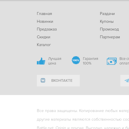
Главная
Раздачи
Новинки
Купоны
Предзаказ
Промокод
Скидки
Партнерам
Каталог
Лучшая
Гарантия
Все 
цена
100%
опла
ВКОНТАКТЕ
Все права защищены. Копирование любых матери
другие материалы являются собственностью соо
Battle.net, Origin и другие. Выгодно, надежно и б