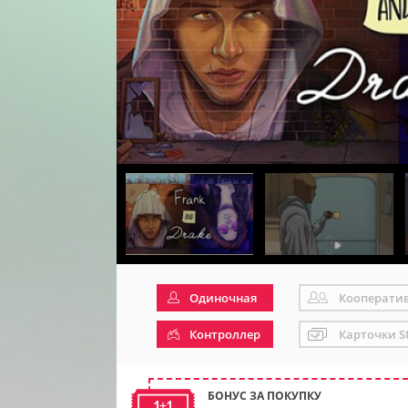
Одиночная
Кооперати
Контроллер
Карточки S
БОНУС ЗА ПОКУПКУ
1+1