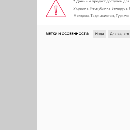
* Данный продукт доступен для
Украина, Республика Беларусь,
Молдова, Таджикистан, Туркмен
МЕТКИ И ОСОБЕННОСТИ:
Инди
Для одного
Глубокий сюжет
Click
Решения с последст
Симулятор ходьбы
Кинематографичная
По
Выбери себе приключение
Современность