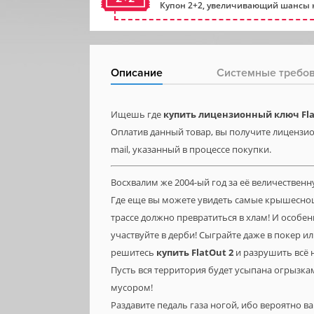
Купон 2+2, увеличивающий шансы н
Описание
Системные требо
Ищешь где
купить лицензионный ключ Fla
Оплатив данный товар, вы получите лицензион
mail, указанный в процессе покупки.
Восхвалим же 2004-ый год за её величествен
Где еще вы можете увидеть самые крышеснощи
трассе должно превратиться в хлам! И особен
участвуйте в дерби! Сыграйте даже в покер ил
решитесь
купить
FlatOut
2
и разрушить всё н
Пусть вся территория будет усыпана огрызка
мусором!
Раздавите педаль газа ногой, ибо вероятно ва