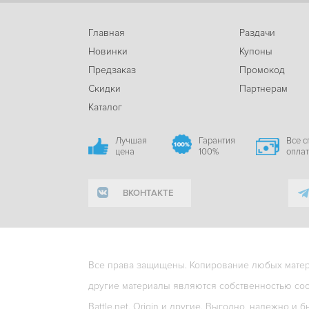
Главная
Раздачи
Новинки
Купоны
Предзаказ
Промокод
Скидки
Партнерам
Каталог
Лучшая
Гарантия
Все 
цена
100%
опла
ВКОНТАКТЕ
Все права защищены. Копирование любых матери
другие материалы являются собственностью соо
Battle.net, Origin и другие. Выгодно, надежно и б