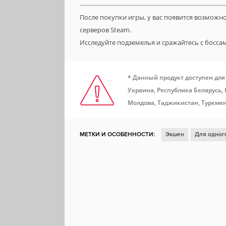
После покупки игры, у вас появится возможн
серверов Steam.
Исследуйте подземелья и сражайтесь с босса
* Данный продукт доступен для
Украина, Республика Беларусь,
Молдова, Таджикистан, Туркмен
МЕТКИ И ОСОБЕННОСТИ:
Экшен
Для одног
Казуальная игра
Для нескольких игроков
О
Аркада
Классика
Гонки
Локальный муль
Разрушения
Музыка
Гонки на выживание