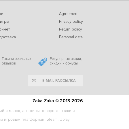
ки
Agreement
 игры
Privacy policy
599
Final Fantasy XIII-2
c
бинет
Return policy
доставка
Personal data
а
Тысячи реальных
Регулярные акции,
отзывов
скидки и бонусы
E-MAIL РАССЫЛКА
Zaka-Zaka © 2013-2026
й и марок, логотипы, товарные знаки и
 игровым платформам: Steam, Uplay,