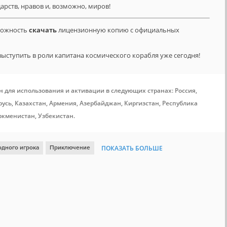
арств, нравов и, возможно, миров!
зможность
скачать
лицензионную копию с официальных
выступить в роли капитана космического корабля уже сегодня!
н для использования и активации в следующих странах: Россия,
усь, Казахстан, Армения, Азербайджан, Киргизстан, Республика
ркменистан, Узбекистан.
одного игрока
Приключение
ПОКАЗАТЬ БОЛЬШЕ
ый саундтрек
Открытый мир
Фэнтези
От третьего лица
ота
Японская ролевая игра
Steam Cloud