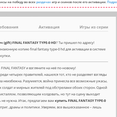
нсы на победу во всех
раздачах
игр и скинов после его активации.
Подро
ебования
Активация
Игры из серии
(gift) FINAL FANTASY TYPE-0 HD
? Ты пришел по адресу!
нзионную копию final fantasy type-0 hd для активации в системе
окупки.
 FINAL FANTASY и взгляните на неё по-новому!
реди четырех правителей, нашелся тот, кто не разделяет взгляды
ла неизбежна. Разумеется, война принесла все возможные ужасы,
 солдат и мирных жителей под обстрелами обоих сторон. Одной
ристаллом, позволяющим колдовать, но тут на сцену выходит
ь не нужна. Итак, предлагаем вам
купить
FINAL
FANTASY
TYPE
-0
нтриг, драмы и политики. Уверяем, все вышесказанное – лишь