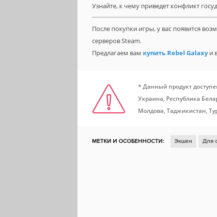
Узнайте, к чему приведет конфликт госуд
После покупки игры, у вас появится во
серверов Steam.
Предлагаем вам
купить Rebel Galaxy
и 
* Данный продукт доступе
Украина, Республика Белар
Молдова, Таджикистан, Ту
МЕТКИ И ОСОБЕННОСТИ:
Экшен
Для 
Ролевая игра
Глубокий сюжет
Отличн
Аниме
Ролевой экшен
Слэшер
Наг