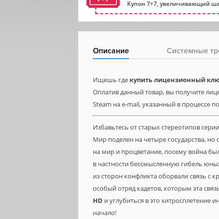
Купон 7+7, увеличивающий ша
Описание
Системные тр
Ищешь где
купить лицензионный ключ 
Оплатив данный товар, вы получите лице
Steam на e-mail, указанный в процессе п
Избавьтесь от старых стереотипов серии
Мир поделен на четыре государства, но с
на мир и процветание, посему война бы
в частности бессмысленную гибель юных
из сторон конфликта оборвали связь с к
особый отряд кадетов, которым эта связ
HD
и углубиться в это хитросплетение и
начало!