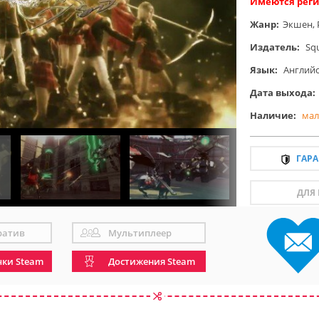
Имеются реги
Жанр:
Экшен
,
Издатель:
Sq
Язык:
Англий
Дата выхода:
Наличие:
мал
ГАР
ДЛЯ
ратив
Мультиплеер
чки Steam
Достижения Steam