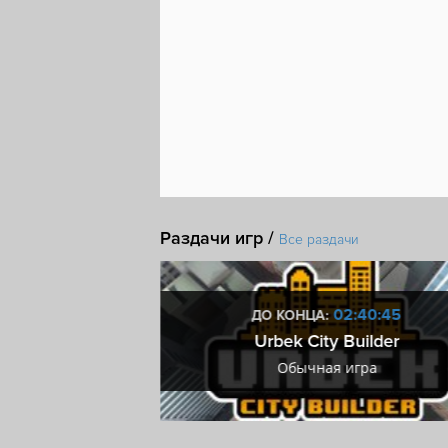
Раздачи игр /
Все раздачи
3:40:44
02:40:44
ДО КОНЦА:
rty!
Urbek City Builder
ра
Обычная игра