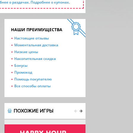
бнее о раздачах
.
Подробнее о купонах
.
НАШИ ПРЕИМУЩЕСТВА
Настоящие отзывы
Моментальная доставка
Низкие цены
Накопительная скидка
Бонусы
Промокод
Помощь покупателю
Все способы оплаты
ПОХОЖИЕ ИГРЫ