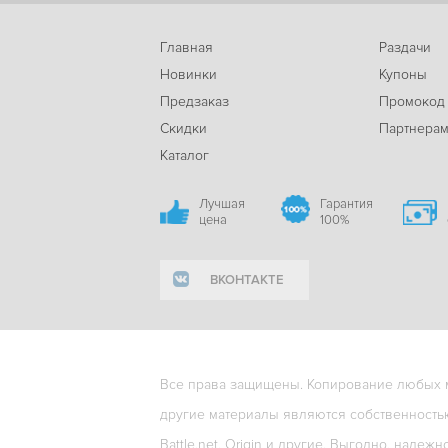
Главная
Раздачи
Новинки
Купоны
Предзаказ
Промокод
Скидки
Партнера
Каталог
Лучшая
Гарантия
цена
100%
ВКОНТАКТЕ
Все права защищены. Копирование любых ма
другие материалы являются собственность
Battle.net, Origin и другие. Выгодно, надежн