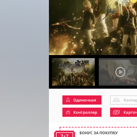
Одиночная
Коопе
Контроллер
Карто
БОНУС ЗА ПОКУПКУ
7+7