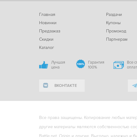
Главная
Раздачи
Новинки
Купоны
Предзаказ
Промокод
Скидки
Партнерам
Каталог
Лучшая
Гарантия
Все 
цена
100%
опла
ВКОНТАКТЕ
Все права защищены. Копирование любых матери
другие материалы являются собственностью соо
Battle.net, Origin и другие. Выгодно, надежно и б