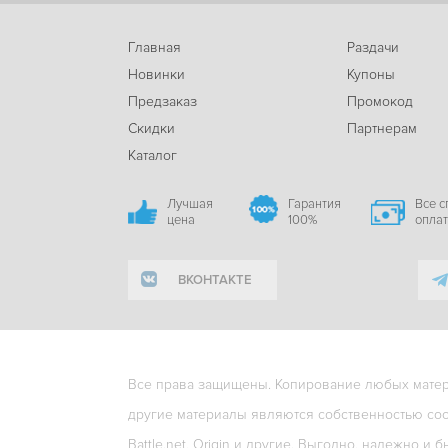
Главная
Раздачи
Новинки
Купоны
Предзаказ
Промокод
Скидки
Партнерам
Каталог
Лучшая
Гарантия
Все 
цена
100%
опла
ВКОНТАКТЕ
Все права защищены. Копирование любых матери
другие материалы являются собственностью соо
Battle.net, Origin и другие. Выгодно, надежно и б