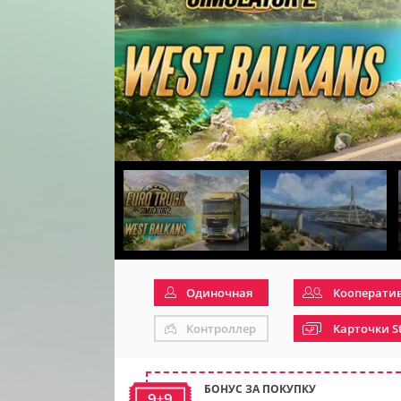
Одиночная
Кооперати
Контроллер
Карточки S
БОНУС ЗА ПОКУПКУ
9+9