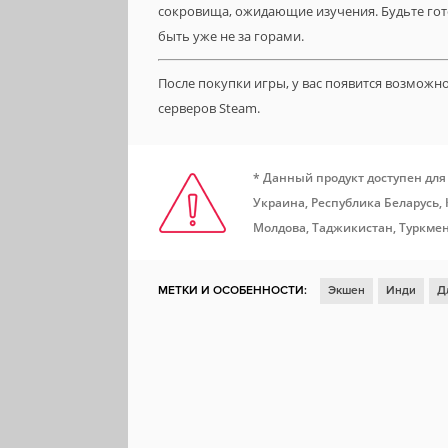
сокровища, ожидающие изучения. Будьте го
быть уже не за горами.
После покупки игры, у вас появится возможн
серверов Steam.
* Данный продукт доступен для
Украина, Республика Беларусь,
Молдова, Таджикистан, Туркмен
МЕТКИ И ОСОБЕННОСТИ:
Экшен
Инди
Д
Симулятор
Для нескольких игроков
Откры
Поддержка модификаций
Вождение
Автос
Remote Play Together
Steam Cloud
Включае