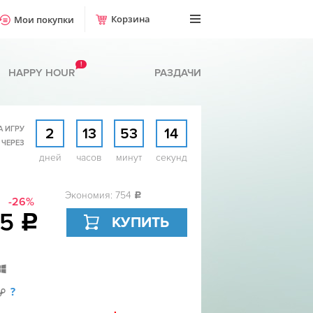
Корзина
Мои покупки
!
HAPPY HOUR
РАЗДАЧИ
А ИГРУ
2
13
53
13
 ЧЕРЕЗ
дней
часов
минут
секунд
Экономия: 754
c
-26%
95
c
КУПИТЬ
?