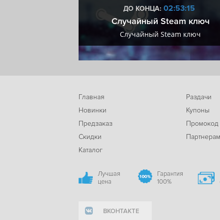
9:53:14
02:53:14
ДО КОНЦА:
мум + VIP
Случайный Steam ключ
мум + VIP
Случайный Steam ключ
Главная
Раздачи
Новинки
Купоны
Предзаказ
Промокод
Скидки
Партнера
Каталог
Лучшая
Гарантия
цена
100%
ВКОНТАКТЕ