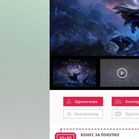
Одиночная
Коопе
Контроллер
Карто
БОНУС ЗА ПОКУПКУ
10+10