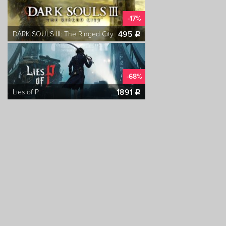
-17%
495
DARK SOULS III: The Ringed City
c
-68%
1891
Lies of P
c
-68%
159
Lords of the Fallen Game of the Year Edition
c
-84%
259
Ashen
c