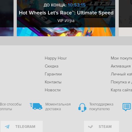
10:53:14
ДО КОНЦА:
Hot Wheels Let's Race™: Ultimate Speed
VIP Игра
Happy Hour
Мои покуп
Скидка
Активация
Гарантии
Личный ка
м
Контакты
Покупка и 
Новости
Карта сайт
Все способы
Моментальная
Техподдержка
оплаты
доставка
покупателю
TELEGRAM
STEAM