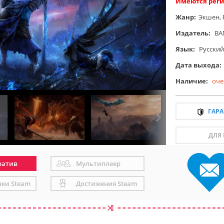
Имеются реги
Жанр:
Экшен
,
Издатель:
BA
Язык:
Русский
Дата выхода:
Наличие:
оче
ГАР
ДЛЯ
ратив
Мультиплеер
чки Steam
Достижения Steam