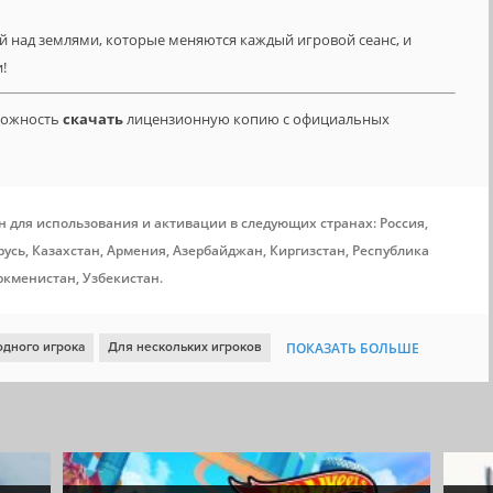
й над землями, которые меняются каждый игровой сеанс, и
!
зможность
скачать
лицензионную копию с официальных
н для использования и активации в следующих странах: Россия,
усь, Казахстан, Армения, Азербайджан, Киргизстан, Республика
ркменистан, Узбекистан.
одного игрока
Для нескольких игроков
ПОКАЗАТЬ БОЛЬШЕ
тый мир
Кооператив
От третьего лица
Выживание
ная
Рогалик
Упрощённый рогалик
Сетевой кооператив
Проработанная вселенная
Похожа на Dark Souls