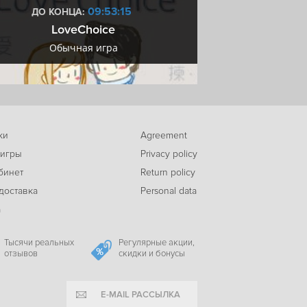
09:53:14
ДО КОНЦА:
ДО КОН
LoveChoice
Купоны М
-88%
Обычная игра
Купоны М
343
God Eater 3
c
ки
Agreement
 игры
Privacy policy
бинет
Return policy
доставка
Personal data
а
Тысячи реальных
Регулярные акции,
отзывов
скидки и бонусы
E-MAIL РАССЫЛКА