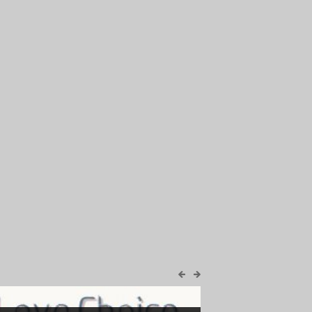
2793
DARK SOULS III
c
-47%
449
Sacred 2 Remaster
c
-6%
329
Welcome to ParadiZe - Archeology Quest
c
-44%
995
Achilles: Legends Untold
c