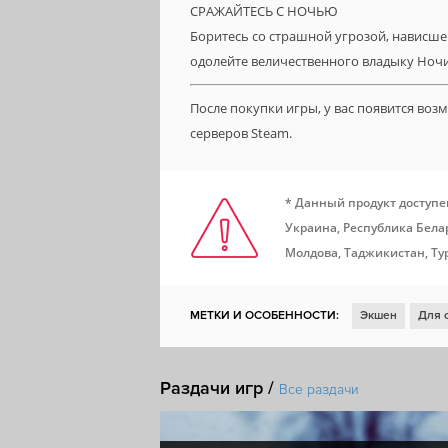
СРАЖАЙТЕСЬ С НОЧЬЮ
Боритесь со страшной угрозой, нависше
одолейте величественного владыку Ночи
После покупки игры, у вас появится во
серверов Steam.
* Данный продукт доступе
Украина, Республика Белар
Молдова, Таджикистан, Ту
МЕТКИ И ОСОБЕННОСТИ:
Экшен
Для 
Ролевая игра
Глубокий сюжет
Откры
Раздачи игр /
Насилие
3D
Ролевой экшен
Мрач
Все раздачи
Сексуальный контент
Игрок против ИИ