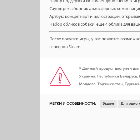
Набор поддержки включает дополнения к игре 
Саундтрек: сборник атмосферных композиций и
Артбук: концепт-арт и иллюстрации, открыва
Набор обликов собаки: еще 4 облика для ваш
После покупки игры, у вас появится возможн
серверов Steam.
* Данный продукт доступен для
Украина, Республика Беларусь,
Молдова, Таджикистан, Туркмен
МЕТКИ И ОСОБЕННОСТИ:
Экшен
Для одног
Хоррор
Исследования
Приключенческий 
Психологический хоррор
Управление ресурс
Несколько концовок
Детектив
Повествова