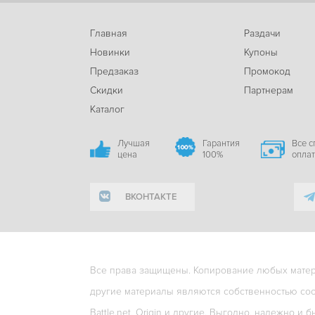
Главная
Раздачи
Новинки
Купоны
Предзаказ
Промокод
Скидки
Партнерам
Каталог
Лучшая
Гарантия
Все 
цена
100%
опла
ВКОНТАКТЕ
Все права защищены. Копирование любых матери
другие материалы являются собственностью соо
Battle.net, Origin и другие. Выгодно, надежно и б