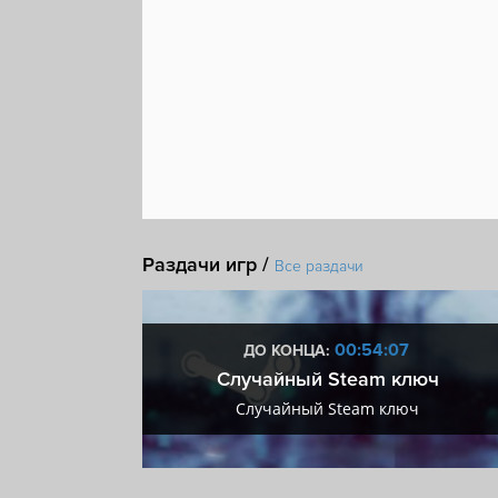
Расследования
DLC
Steam Cloud
Раздачи игр /
Все раздачи
:06
00:54:06
ДО КОНЦА:
 + VIP
Случайный Steam ключ
+ VIP
Случайный Steam ключ