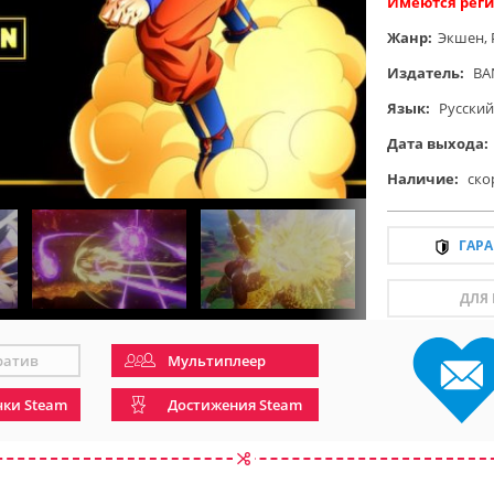
Имеются реги
Жанр:
Экшен
,
Издатель:
BA
Язык:
Русский
Дата выхода:
Наличие:
ско
ГАР
ДЛЯ
ратив
Мультиплеер
чки Steam
Достижения Steam