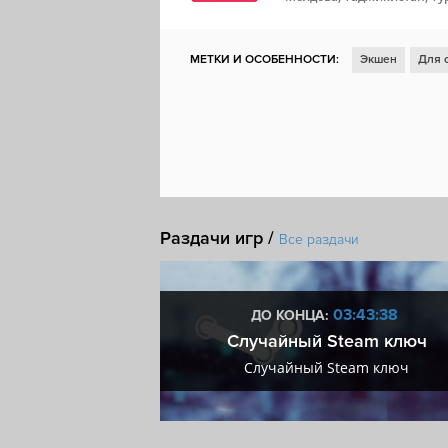
МЕТКИ И ОСОБЕННОСТИ:
Экшен
Для 
Для нескольких игроков
Ролевая игра
Фэнтези
Атмосферная
От третьего л
Ролевой экшен
Японская ролевая игра
Покупки внутри приложения
Steam Clou
Раздачи игр /
Все раздачи
0:43:37
03:43:37
ДО КОНЦА:
мум + VIP
Случайный Steam ключ
мум + VIP
Случайный Steam ключ