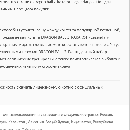
зионную копию dragon ball z: kakarot - legendary edition для
азанный в процессе покупки.
е способны утолить вашу жажду контента популярной вселенной,
редлагая вам купить DRAGON BALL Z: KAKAROT - Legendary
открытым миром, где вы сможете коротать вечера вместе с Гоку,
известными героями DRAGON BALL Z! В стандартный набор
 менее эпические тренировки, а также почти эпическая рыбалка и
лноценная жизнь по ту сторону экрана!
зможность
скачать
лицензионную копию с официальных
н для использования и активации в следующих странах: Россия,
усь, Казахстан, Армения, Азербайджан, Киргизстан, Республика
ркменистан, Узбекистан.