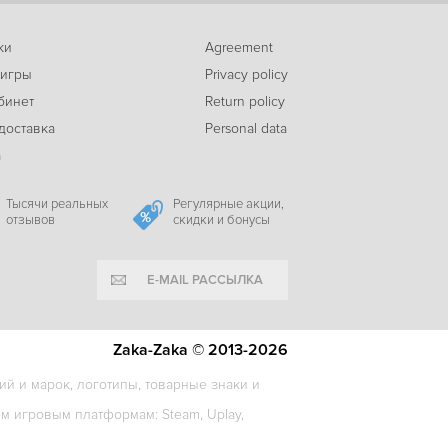
ки
Agreement
-75%
 игры
Privacy policy
295
NARUTO SHIPPUDEN: Ultimate Ninja STORM 3 Full Burst HD
c
бинет
Return policy
доставка
Personal data
а
-41%
699
Naruto Shippuden: Ultimate Ninja Storm 4
c
Тысячи реальных
Регулярные акции,
отзывов
скидки и бонусы
E-MAIL РАССЫЛКА
-44%
999
Tales of Arise - Beyond the Dawn Expansion
c
Zaka-Zaka © 2013-2026
й и марок, логотипы, товарные знаки и
 игровым платформам: Steam, Uplay,