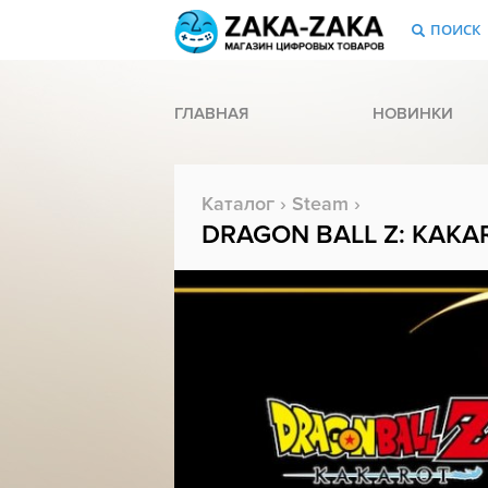
ПОИСК
ГЛАВНАЯ
НОВИНКИ
Каталог
›
Steam
›
DRAGON BALL Z: KAKARO