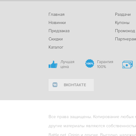
Главная
Раздачи
Новинки
Купоны
Предзаказ
Промокод
Скидки
Партнера
Каталог
Лучшая
Гарантия
цена
100%
ВКОНТАКТЕ
Все права защищены. Копирование любых ма
другие материалы являются собственность
Battle.net, Origin и другие. Выгодно, надежн