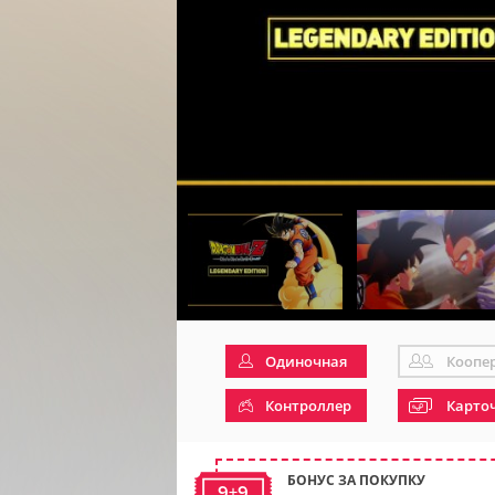
Одиночная
Коопе
Контроллер
Карто
БОНУС ЗА ПОКУПКУ
9+9