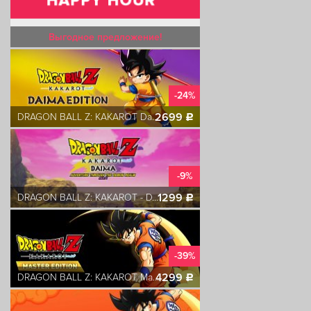
Выгодное предложение!
-24%
2699
DRAGON BALL Z: KAKAROT Daima Edition
c
-9%
1299
DRAGON BALL Z: KAKAROT - DAIMA - Adventure Through The Demon Realm PART 1
c
-39%
4299
DRAGON BALL Z: KAKAROT Master Edition
c