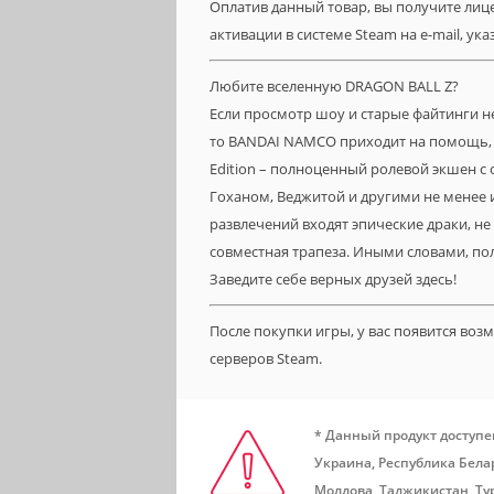
Оплатив данный товар, вы получите лицен
активации в системе Steam на e-mail, ук
Любите вселенную DRAGON BALL Z?
Если просмотр шоу и старые файтинги н
то BANDAI NAMCO приходит на помощь, п
Edition – полноценный ролевой экшен с 
Гоханом, Веджитой и другими не менее 
развлечений входят эпические драки, не
совместная трапеза. Иными словами, по
Заведите себе верных друзей здесь!
После покупки игры, у вас появится во
серверов Steam.
* Данный продукт доступе
Украина, Республика Белар
Молдова, Таджикистан, Ту