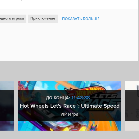
одного игрока
Приключение
ПОКАЗАТЬ БОЛЬШЕ
Глубокий сюжет
Отличный саундтрек
Открытый мир
ица
Сложная
Аниме
Контроллер
Кастомизация персонажа
Файтинг
Beat 'em up
Драконы
Remote Play на телефоне
d
11:43:37
ДО КОНЦА:
Hot Wheels Let's Race™: Ultimate Speed
VIP Игра