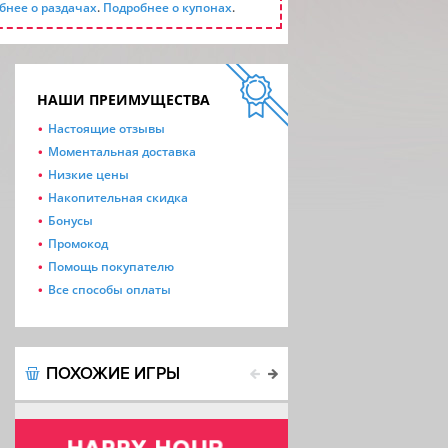
бнее о раздачах
.
Подробнее о купонах
.
НАШИ ПРЕИМУЩЕСТВА
Настоящие отзывы
Моментальная доставка
Низкие цены
Накопительная скидка
Бонусы
Промокод
Помощь покупателю
Все способы оплаты
ПОХОЖИЕ ИГРЫ