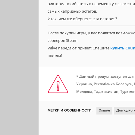
викторианский стиль в перемешку с элемент
самых капризных эстетов.
Итак, чем же обернется эта история?
После покупки игры, у вас появится возможн
серверов Steam.
Valve передают привет! Спешите
купить Coun
школы!
* Данный продукт доступен для
Украина, Республика Беларусь,
Молдова, Таджикистан, Туркмен
МЕТКИ И ОСОБЕННОСТИ:
Экшен
Для одног
Ролевая игра
Глубокий сюжет
Отличный са
Шутер от первого лица
Мясо
Классика
Р