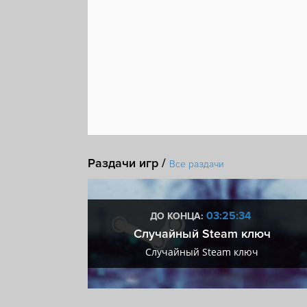
Стелс
Магия
Иммерсивный симулятор
Раздачи игр /
Все раздачи
:34
03:25:34
ДО КОНЦА:
 + VIP
Случайный Steam ключ
+ VIP
Случайный Steam ключ