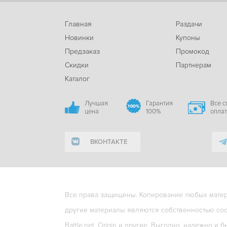
Главная
Раздачи
Новинки
Купоны
Предзаказ
Промокод
Скидки
Партнерам
Каталог
Лучшая
Гарантия
Все 
цена
100%
опла
ВКОНТАКТЕ
Все права защищены. Копирование любых матери
другие материалы являются собственностью соо
Battle.net, Origin и другие. Выгодно, надежно и б