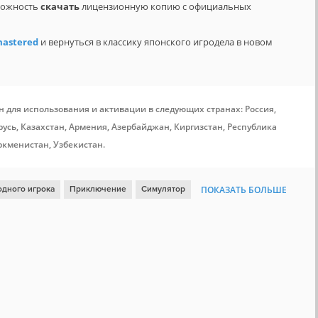
зможность
скачать
лицензионную копию с официальных
mastered
и вернуться в классику японского игродела в новом
н для использования и активации в следующих странах: Россия,
усь, Казахстан, Армения, Азербайджан, Киргизстан, Республика
ркменистан, Узбекистан.
одного игрока
Приключение
Симулятор
ПОКАЗАТЬ БОЛЬШЕ
Кооператив
От первого лица
Сложная
Для всей семьи
а
Гонки
Вождение
VR
Автосимулятор
3D Vision
Valve
Steam Cloud