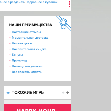
бнее о раздачах
.
Подробнее о купонах
.
НАШИ ПРЕИМУЩЕСТВА
Настоящие отзывы
Моментальная доставка
Низкие цены
Накопительная скидка
Бонусы
Промокод
Помощь покупателю
Все способы оплаты
ПОХОЖИЕ ИГРЫ