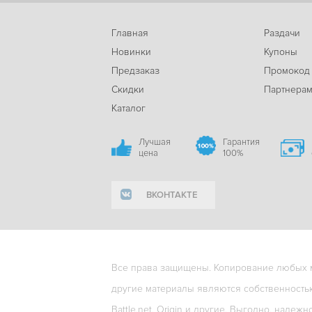
Главная
Раздачи
Новинки
Купоны
Предзаказ
Промокод
Скидки
Партнера
Каталог
Лучшая
Гарантия
цена
100%
ВКОНТАКТЕ
Все права защищены. Копирование любых ма
другие материалы являются собственность
Battle.net, Origin и другие. Выгодно, надежн