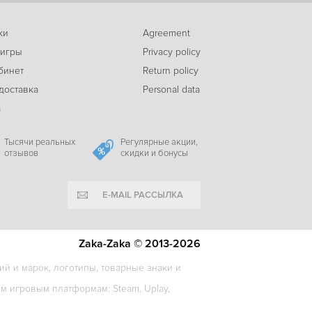
ки
Agreement
 игры
Privacy policy
бинет
Return policy
доставка
Personal data
а
Тысячи реальных
Регулярные акции,
отзывов
скидки и бонусы
E-MAIL РАССЫЛКА
Zaka-Zaka © 2013-2026
й и марок, логотипы, товарные знаки и
 игровым платформам: Steam, Uplay,