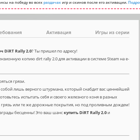
нсы на победу во всех
раздачах
игр и скинов после его активации.
Подро
ебования
Активация
Игры из серии
DiRT Rally 2.0
? Ты пришел по адресу!
зионную копию dirt rally 2.0 для активации в системе Steam на e-
ояться грязи.
 с собой лишь верного штурмана, который снабдит вас ценнейшей
товьтесь испытать себя и своего железного коня в разных
ок, грязь или те же дорожные покрытия, но под проливным дождем!
награды бесценны! Это ваш шанс
купить
DiRT
Rally
2.0
и