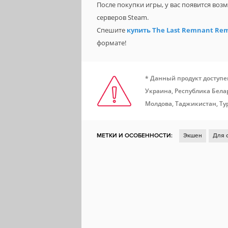
После покупки игры, у вас появится во
серверов Steam.
Спешите
купить The Last Remnant Re
формате!
* Данный продукт доступе
Украина, Республика Белар
Молдова, Таджикистан, Ту
МЕТКИ И ОСОБЕННОСТИ:
Экшен
Для 
Для нескольких игроков
Открытый мир
Реализм
Контроллер
Спортивная игр
Бездорожье
TrackIR
Имеется античит 