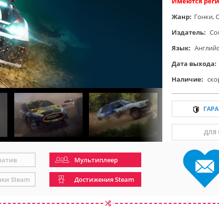
Имеются реги
Жанр:
Гонки
,
Издатель:
Co
Язык:
Англий
Дата выхода:
Наличие:
ско
ГАР
ДЛЯ
ратив
Мультиплеер
чки Steam
Достижения Steam