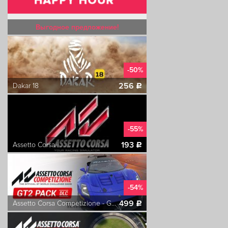
Выгодное предложение!
-50%
256
Dakar 18
c
-55%
193
Assetto Corsa
c
-54%
499
Assetto Corsa Competizione - GT2 Pack
c