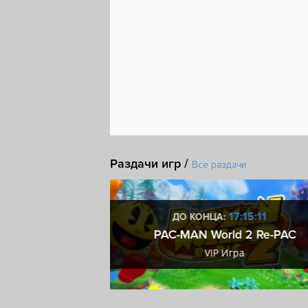
Раздачи игр /
Все раздачи
9:15:10
17:15:10
ДО КОНЦА:
team ключ
PAC-MAN World 2 Re-PAC
eam ключ
VIP Игра