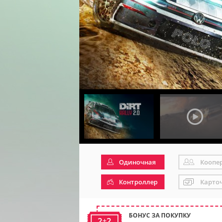
Одиночная
Коопе
Контроллер
Карто
БОНУС ЗА ПОКУПКУ
2+2