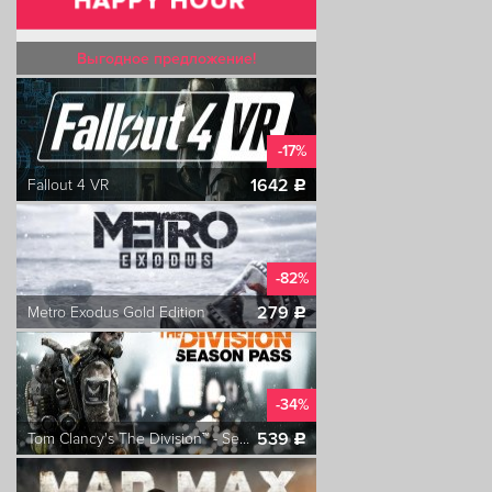
Выгодное предложение!
-17%
1642
Fallout 4 VR
c
-82%
279
Metro Exodus Gold Edition
c
-34%
539
Tom Clancy's The Division™ - Season Pass
c