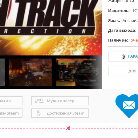
Жанр:
Гонки
Издатель:
1C
Язык:
Англий
Дата выхода:
Наличие:
оче
ГАР
ДЛЯ
ратив
Мультиплеер
чки Steam
Достижения Steam