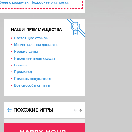
бнее о раздачах
.
Подробнее о купонах
.
НАШИ ПРЕИМУЩЕСТВА
Настоящие отзывы
Моментальная доставка
Низкие цены
Накопительная скидка
Бонусы
Промокод
Помощь покупателю
Все способы оплаты
ПОХОЖИЕ ИГРЫ