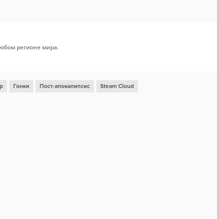
любом регионе мира.
р
Гонки
Пост-апокалипсис
Steam Cloud