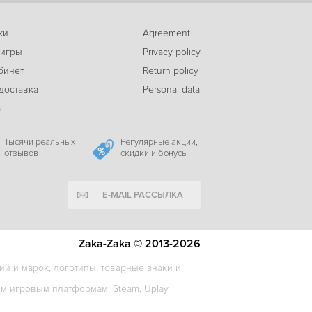
ки
Agreement
 игры
Privacy policy
бинет
Return policy
доставка
Personal data
а
Тысячи реальных
Регулярные акции,
отзывов
скидки и бонусы
E-MAIL РАССЫЛКА
Zaka-Zaka © 2013-2026
й и марок, логотипы, товарные знаки и
 игровым платформам: Steam, Uplay,