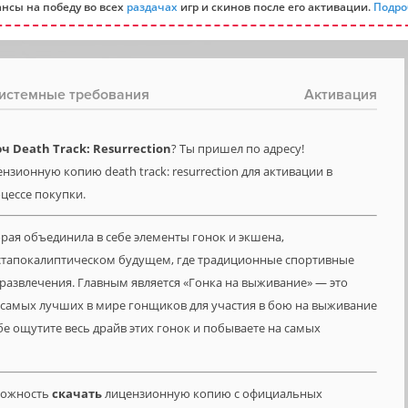
нсы на победу во всех
раздачах
игр и скинов после его активации.
Подро
истемные требования
Активация
 Death Track: Resurrection
? Ты пришел по адресу!
нзионную копию death track: resurrection для активации в
оцессе покупки.
оторая объединила в себе элементы гонок и экшена,
стапокалиптическом будущем, где традиционные спортивные
развлечения. Главным является «Гонка на выживание» — это
 самых лучших в мире гонщиков для участия в бою на выживание
е ощутите весь драйв этих гонок и побываете на самых
зможность
скачать
лицензионную копию с официальных