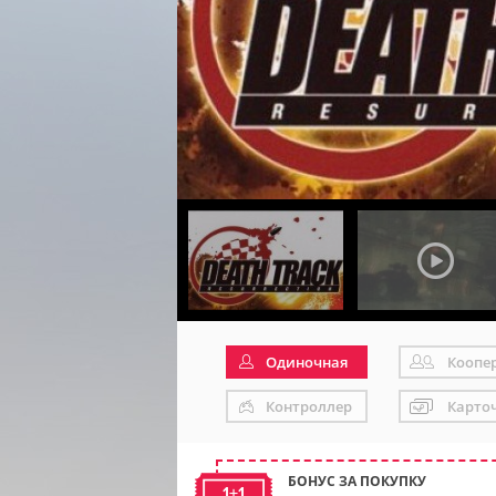
Одиночная
Коопе
Контроллер
Карто
БОНУС ЗА ПОКУПКУ
1+1