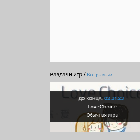
Раздачи игр /
Все раздачи
3:31:22
02:31:22
ДО КОНЦА:
™: Ultimate Speed
LoveChoice
ра
Обычная игра