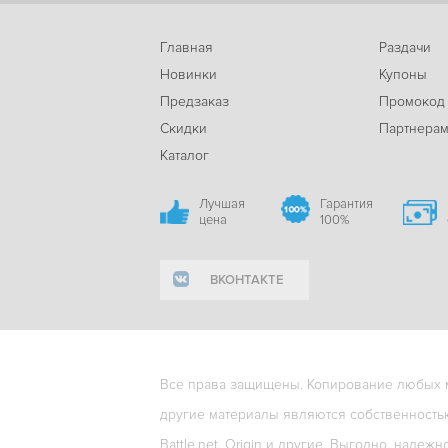
Главная
Раздачи
Новинки
Купоны
Предзаказ
Промокод
Скидки
Партнера
Каталог
Лучшая
Гарантия
цена
100%
ВКОНТАКТЕ
Все права защищены. Копирование любых ма
другие материалы являются собственность
Battle.net, Origin и другие. Выгодно, надежн