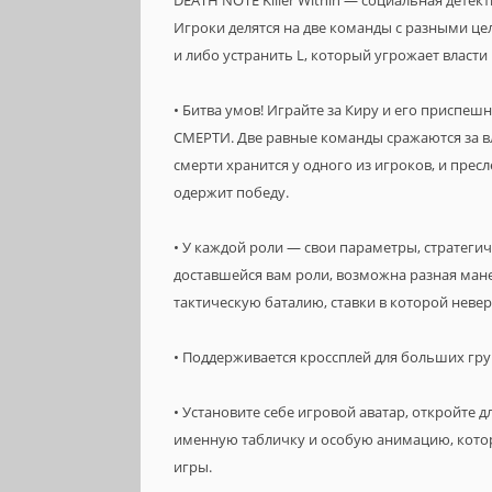
DEATH NOTE Killer Within — социальная детект
Игроки делятся на две команды с разными це
и либо устранить L, который угрожает власти
• Битва умов! Играйте за Киру и его приспеш
СМЕРТИ. Две равные команды сражаются за вл
смерти хранится у одного из игроков, и прес
одержит победу.
• У каждой роли — свои параметры, стратегич
доставшейся вам роли, возможна разная мане
тактическую баталию, ставки в которой неве
• Поддерживается кроссплей для больших гру
• Установите себе игровой аватар, откройте 
именную табличку и особую анимацию, кото
игры.