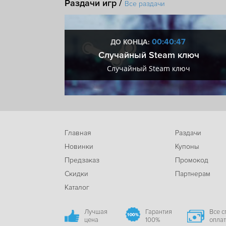
Раздачи игр /
Иммерсивный симулятор
Нуар
Психологич
Все раздачи
:46
00:40:46
ДО КОНЦА:
 + VIP
Случайный Steam ключ
+ VIP
Случайный Steam ключ
Главная
Раздачи
Новинки
Купоны
Предзаказ
Промокод
Скидки
Партнерам
Каталог
Лучшая
Гарантия
Все 
цена
100%
опла