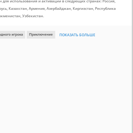
н для использования и активации в следующих странах: Россия,
усь, Казахстан, Армения, Азербайджан, Киргизстан, Республика
ркменистан, Узбекистан.
одного игрока
Приключение
ПОКАЗАТЬ БОЛЬШЕ
оволомка
Атмосферная
3D
Платформер
Исследования
ключенческий экшен
Стелс
Кинематографичная
зм
Повествовательная
Воксельная графика
Steam Cloud