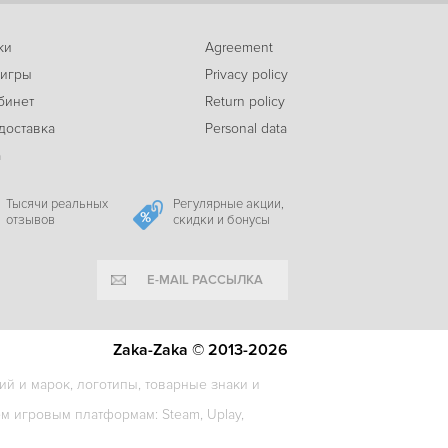
ки
Agreement
-20%
 игры
Privacy policy
899
Deer & Boy - Deluxe Edition
c
бинет
Return policy
доставка
Personal data
а
-85%
79
Onirike
c
Тысячи реальных
Регулярные акции,
отзывов
скидки и бонусы
E-MAIL РАССЫЛКА
-21%
469
The Tale of Bistun
c
Zaka-Zaka © 2013-2026
й и марок, логотипы, товарные знаки и
 игровым платформам: Steam, Uplay,
1813
Unknown 9: Awakening
c