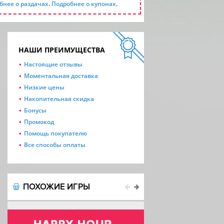
бнее о раздачах
.
Подробнее о купонах
.
НАШИ ПРЕИМУЩЕСТВА
Настоящие отзывы
Моментальная доставка
Низкие цены
Накопительная скидка
Бонусы
Промокод
Помощь покупателю
Все способы оплаты
ПОХОЖИЕ ИГРЫ