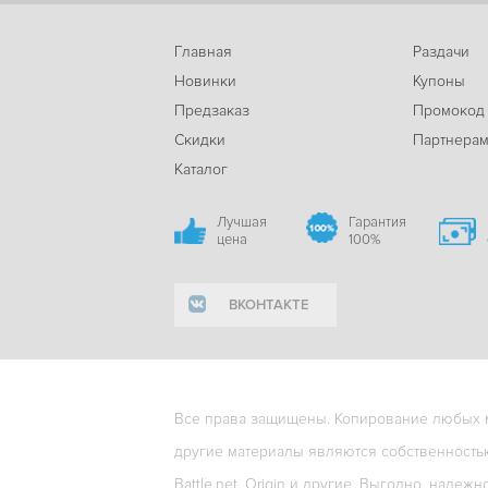
Главная
Раздачи
Новинки
Купоны
Предзаказ
Промокод
Скидки
Партнера
Каталог
Лучшая
Гарантия
цена
100%
ВКОНТАКТЕ
Все права защищены. Копирование любых ма
другие материалы являются собственность
Battle.net, Origin и другие. Выгодно, надежн