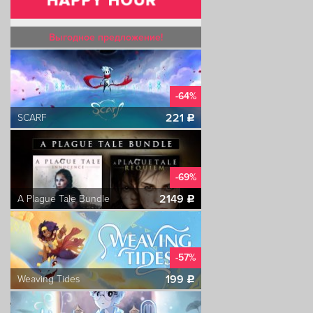
Выгодное предложение!
-64%
221
SCARF
c
-69%
2149
A Plague Tale Bundle
c
-57%
199
Weaving Tides
c