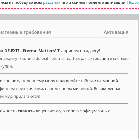
нсы на победу во всех
раздачах
игр и скинов после его активации.
Подро
истемные требования
Активация
DE-EXIT - Eternal Matters
? Ты пришел по адресу!
зионную копию de-exit - eternal matters для активации в системе
окупки.
вие по потустороннему миру и раскройте тайны изломанной
афичном приключении, наполненном мистикой. Великолепная
ти мир прилагаются!
зможность
скачать
лицензионную копию с официальных