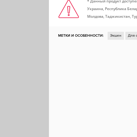
* Данный продукт доступе
Украина, Республика Белар
Молдова, Таджикистан, Ту
МЕТКИ И ОСОБЕННОСТИ:
Экшен
Для 
Казуальная игра
Глубокий сюжет
Гол
Для всей семьи
Расслабляющая
При
Эмоциональная
Линейная
Минимали