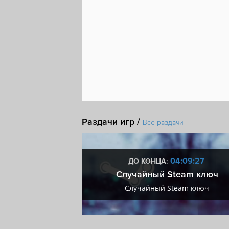
Раздачи игр /
Все раздачи
1:09:26
04:09:26
ДО КОНЦА:
мум + VIP
Случайный Steam ключ
мум + VIP
Случайный Steam ключ