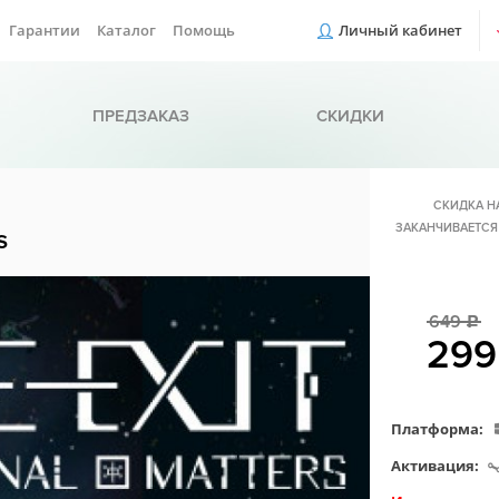
Гарантии
Каталог
Помощь
Личный кабинет
ПРЕДЗАКАЗ
СКИДКИ
СКИДКА Н
ЗАКАНЧИВАЕТСЯ
s
649
c
29
Платформа:
Активация: