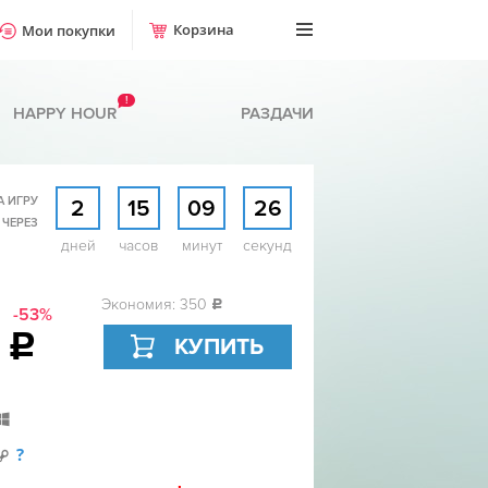
Корзина
Мои покупки
!
HAPPY HOUR
РАЗДАЧИ
А ИГРУ
2
15
09
25
 ЧЕРЕЗ
дней
часов
минут
секунд
Экономия: 350
c
-53%
9
c
КУПИТЬ
?