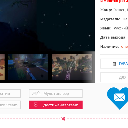
Имеются реги
Жанр:
Экшен
,
Издатель:
Ha
Язык:
Русский
Дата выхода:
Наличие:
оче
ГАР
ДЛЯ
ратив
Мультиплеер
чки Steam
Достижения Steam