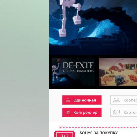
Одиночная
Коопе
Контроллер
Карто
БОНУС ЗА ПОКУПКУ
3+3