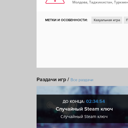
Молдова, Таджикистан, Туркмен
МЕТКИ И ОСОБЕННОСТИ:
Казуальная игра
П
Раздачи игр /
Все раздачи
:53
02:34:53
ДО КОНЦА:
 + VIP
Случайный Steam ключ
+ VIP
Случайный Steam ключ