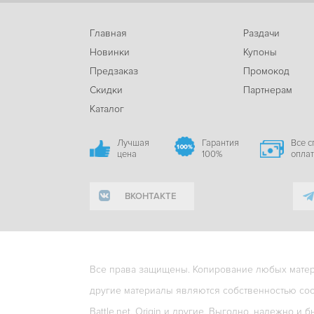
Главная
Раздачи
Новинки
Купоны
Предзаказ
Промокод
Скидки
Партнерам
Каталог
Лучшая
Гарантия
Все 
цена
100%
опла
ВКОНТАКТЕ
Все права защищены. Копирование любых матери
другие материалы являются собственностью соо
Battle.net, Origin и другие. Выгодно, надежно и б