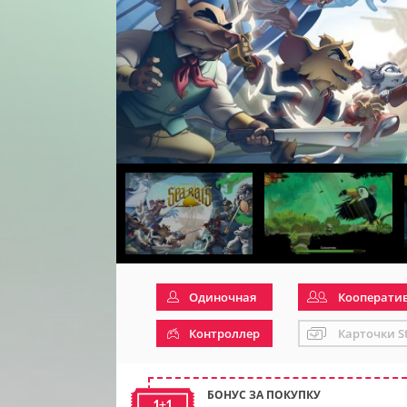
Одиночная
Кооперати
Контроллер
Карточки S
БОНУС ЗА ПОКУПКУ
1+1