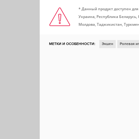
* Данный продукт доступен для
Украина, Республика Беларусь,
Молдова, Таджикистан, Туркмен
МЕТКИ И ОСОБЕННОСТИ:
Экшен
Ролевая и
Фэнтези
Платформер
Цветастая
Для вс
Локальный мультиплеер
Слэшер
Бой
Ви
Несколько концовок
Метроидвания
Пират
Steam Cloud