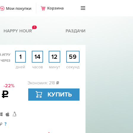
Корзина
Мои покупки
!
HAPPY HOUR
РАЗДАЧИ
А ИГРУ
1
14
12
58
 ЧЕРЕЗ
дней
часов
минут
секунд
Экономия: 218
c
-22%
8
c
КУПИТЬ
?