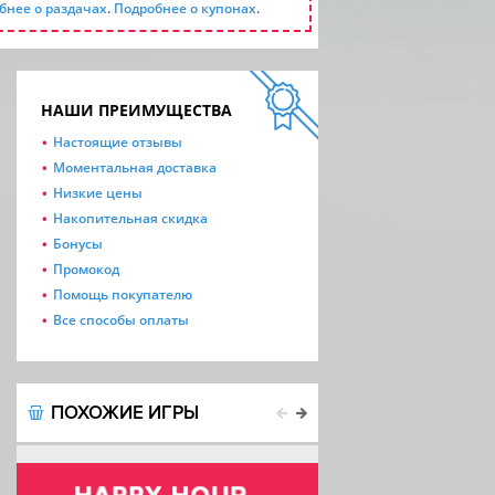
бнее о раздачах
.
Подробнее о купонах
.
НАШИ ПРЕИМУЩЕСТВА
Настоящие отзывы
Моментальная доставка
Низкие цены
Накопительная скидка
Бонусы
Промокод
Помощь покупателю
Все способы оплаты
ПОХОЖИЕ ИГРЫ