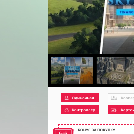
Одиночная
Коопе
Контроллер
Карто
БОНУС ЗА ПОКУПКУ
6+6