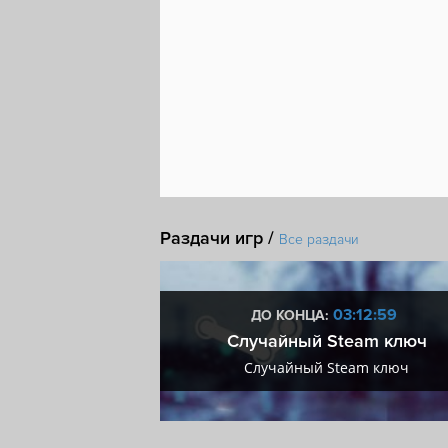
Раздачи игр /
Все раздачи
0:12:58
03:12:58
ДО КОНЦА:
мум + VIP
Случайный Steam ключ
мум + VIP
Случайный Steam ключ