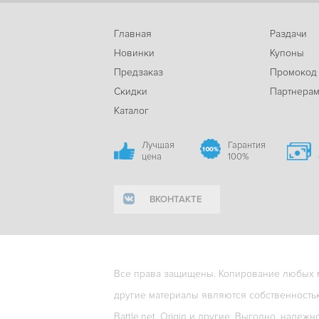
Главная
Раздачи
Новинки
Купоны
Предзаказ
Промокод
Скидки
Партнера
Каталог
Лучшая
Гарантия
цена
100%
ВКОНТАКТЕ
Все права защищены. Копирование любых ма
другие материалы являются собственность
Battle.net, Origin и другие. Выгодно, надежн