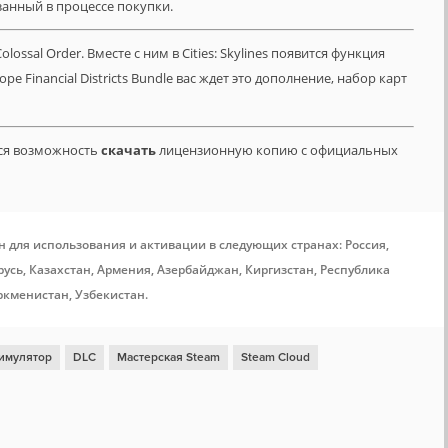
азанный в процессе покупки.
olossal Order. Вместе с ним в Cities: Skylines появится функция
ре Financial Districts Bundle вас ждет это дополнение, набор карт
тся возможность
скачать
лицензионную копию с официальных
н для использования и активации в следующих странах: Россия,
усь, Казахстан, Армения, Азербайджан, Киргизстан, Республика
ркменистан, Узбекистан.
имулятор
DLC
Мастерская Steam
Steam Cloud