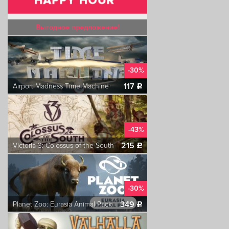
Выгодное предложение!
-30%
117
Airport Madness Time Machine
c
-43%
215
Victoria 3: Colossus of the South
c
-30%
349
Planet Zoo: Eurasia Animal Pack
c