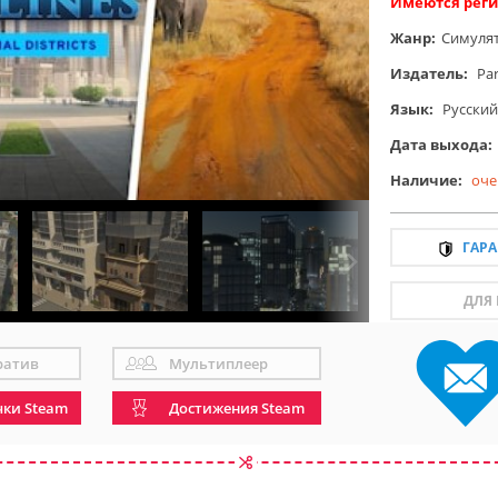
Имеются реги
Жанр:
Симуля
Издатель:
Par
Язык:
Русский
Дата выхода:
Наличие:
оче
ГАР
ДЛЯ
ратив
Мультиплеер
чки Steam
Достижения Steam