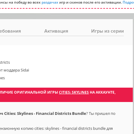
нсы на победу во всех
раздачах
игр и скинов после его активации.
Подро
ебования
Активация
Игры из серии
tricts
т моддера Sidai
bes
 НАЛИЧИЕ ОРИГИНАЛЬНОЙ ИГРЫ
CITIES: SKYLINES
НА АККАУНТЕ,
ties: Skylines - Financial Districts Bundle
? Ты пришел по
онную копию cities: skylines - financial districts bundle для