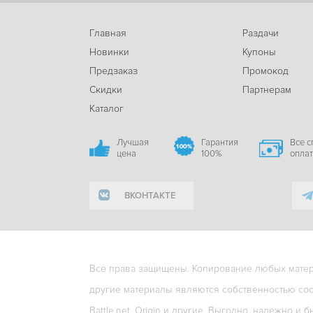
Главная
Раздачи
Новинки
Купоны
Предзаказ
Промокод
Скидки
Партнерам
Каталог
Лучшая
Гарантия
Все 
цена
100%
опла
ВКОНТАКТЕ
Все права защищены. Копирование любых матери
другие материалы являются собственностью соо
Battle.net, Origin и другие. Выгодно, надежно и б