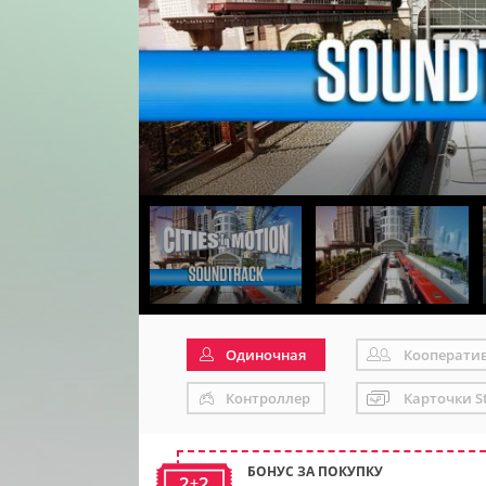
Одиночная
Кооперати
Контроллер
Карточки S
БОНУС ЗА ПОКУПКУ
2+2