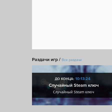
Раздачи игр /
Все раздачи
:23
10:13:23
ДО КОНЦА:
 + VIP
Случайный Steam ключ
+ VIP
Случайный Steam ключ