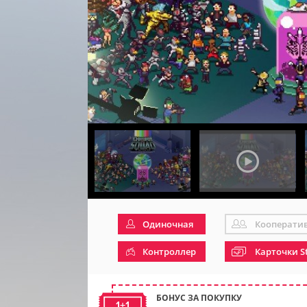
Одиночная
Кооперати
Контроллер
Карточки S
БОНУС ЗА ПОКУПКУ
1+1