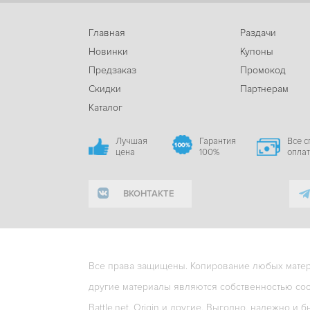
Главная
Раздачи
Новинки
Купоны
Предзаказ
Промокод
Скидки
Партнерам
Каталог
Лучшая
Гарантия
Все 
цена
100%
опла
ВКОНТАКТЕ
Все права защищены. Копирование любых матери
другие материалы являются собственностью соо
Battle.net, Origin и другие. Выгодно, надежно и б