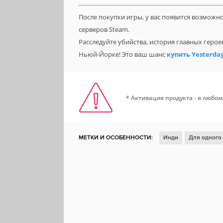
После покупки игры, у вас появится возможн
серверов Steam.
Расследуйте убийства, история главных геро
Ньюй-Йорке! Это ваш шанс
купить Yesterda
* Активация продукта - в любом
МЕТКИ И ОСОБЕННОСТИ:
Инди
Для одного
Ролевая игра
Глубокий сюжет
2D
Отлич
Менеджмент
Юмор
Пошаговая
Изомет
Тактическая ролевая игра
Мехи
Супергеро
Доски почета Steam