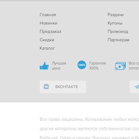
Главная
Раздачи
Новинки
Купоны
Предзаказ
Промокод
Скидки
Партнерам
Каталог
Лучшая
Гарантия
Все 
цена
100%
опла
ВКОНТАКТЕ
Все права защищены. Копирование любых матери
другие материалы являются собственностью соо
Battle.net, Origin и другие. Выгодно, надежно и б