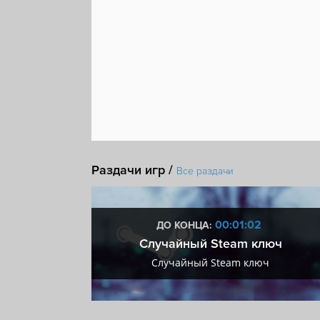
Японская ролевая игра
Киберпанк
Партийн
Раздачи игр /
Все раздачи
:02
00:01:02
ДО КОНЦА:
 + VIP
Случайный Steam ключ
+ VIP
Случайный Steam ключ