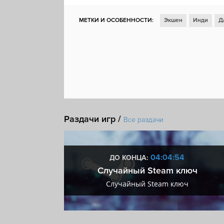
МЕТКИ И ОСОБЕННОСТИ:
Экшен
Инди
Д
Для нескольких игроков
Отличный саундтрек
Спортивная игра
Поддержка модификаций
Сражения на мечах
Ритм-игра
Звёздные в
Раздачи игр /
Все раздачи
:54
04:04:54
ДО КОНЦА:
 + VIP
Случайный Steam ключ
+ VIP
Случайный Steam ключ