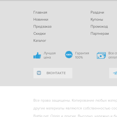
Главная
Раздачи
Новинки
Купоны
Предзаказ
Промокод
Скидки
Партнерам
Каталог
Лучшая
Гарантия
Все 
цена
100%
опла
ВКОНТАКТЕ
Все права защищены. Копирование любых матери
другие материалы являются собственностью соо
Battle.net, Origin и другие. Выгодно, надежно и б