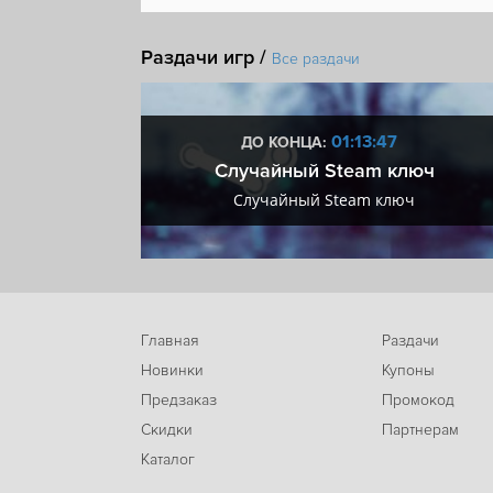
Шутер от первого лица
Война
Совместная и
Раздачи игр /
Разрушаемость
DLC
Все раздачи
:46
01:13:46
ДО КОНЦА:
 + VIP
Случайный Steam ключ
+ VIP
Случайный Steam ключ
Главная
Раздачи
Новинки
Купоны
Предзаказ
Промокод
Скидки
Партнерам
Каталог