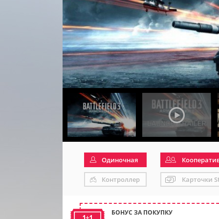
Одиночная
Кооперати
Контроллер
Карточки S
БОНУС ЗА ПОКУПКУ
1+1