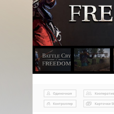
Одиночная
Кооперати
Контроллер
Карточки S