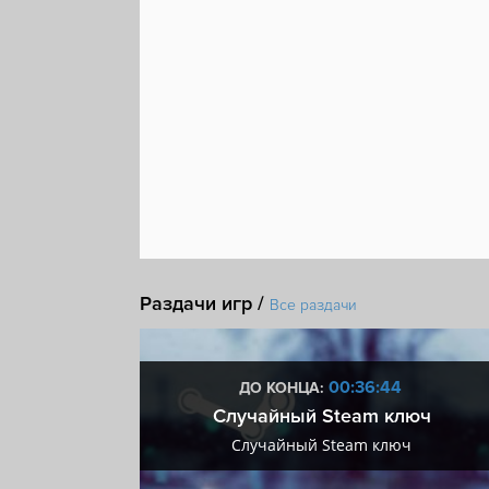
Раздачи игр /
Все раздачи
:43
00:36:43
ДО КОНЦА:
 + VIP
Случайный Steam ключ
+ VIP
Случайный Steam ключ