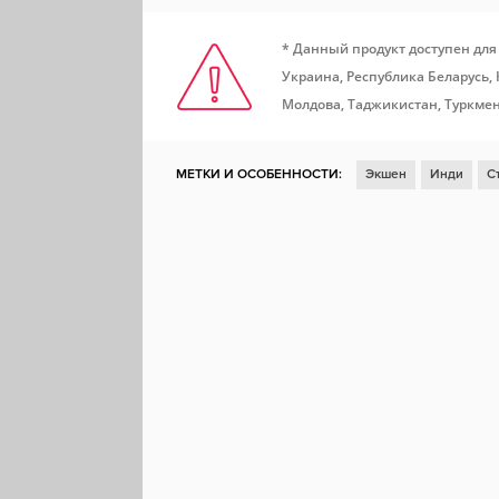
* Данный продукт доступен для
Украина, Республика Беларусь,
Молдова, Таджикистан, Туркмен
МЕТКИ И ОСОБЕННОСТИ:
Экшен
Инди
С
Для нескольких игроков
От первого лица
Бой
Поддержка модификаций
ММО
Вое
Командная
Тактика в реальном времени
Ам