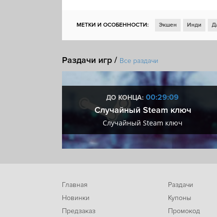
МЕТКИ И ОСОБЕННОСТИ:
Экшен
Инди
Д
Стратегия
Симулятор
Открытый мир
От 
Раздачи игр /
Строительство
Кастомизация персонажа
У
Все раздачи
Постапокалипсис
Тактика в реальном времен
Гонки на выживание
Steam Cloud
:08
00:29:08
ДО КОНЦА:
 + VIP
Случайный Steam ключ
+ VIP
Случайный Steam ключ
Главная
Раздачи
Новинки
Купоны
Предзаказ
Промокод