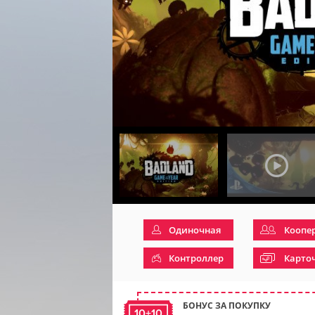
Одиночная
Коопе
Контроллер
Карто
БОНУС ЗА ПОКУПКУ
10+10