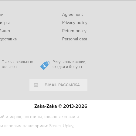
ки
Agreement
 игры
Privacy policy
бинет
Return policy
доставка
Personal data
а
Тысячи реальных
Регулярные акции,
отзывов
скидки и бонусы
E-MAIL РАССЫЛКА
Zaka-Zaka © 2013-2026
й и марок, логотипы, товарные знаки и
 игровым платформам: Steam, Uplay,