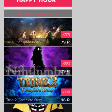
Выгодное предложение!
-77%
79
Trine Enchanted Edition
c
-33%
129
Nihilumbra
c
-80%
96
Trine 2: Complete Story
c