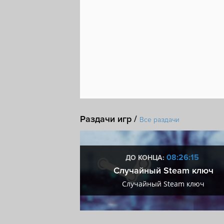
Раздачи игр /
Все раздачи
5:26:14
08:26:14
ДО КОНЦА:
мум + VIP
Случайный Steam ключ
мум + VIP
Случайный Steam ключ