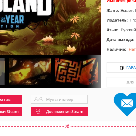
Имеются реги
Жанр:
Экшен
,
Издатель:
Fr
Язык:
Русский
Дата выхода:
Наличие:
Нет
ГАР
ДЛЯ
ратив
Мультиплеер
чки Steam
Достижения Steam