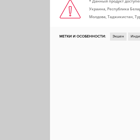
* Данный продукт доступе
Украина, Республика Белар
Молдова, Таджикистан, Ту
МЕТКИ И ОСОБЕННОСТИ:
Экшен
Инди
Казуальная игра
Для нескольких игроко
Платформер
Вид сбоку
Совместная л
Steam Cloud
Доски почета Steam