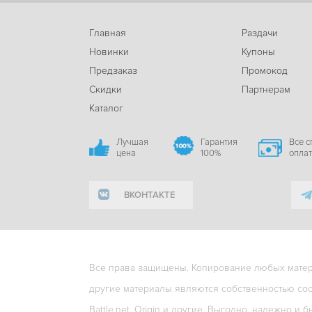
Главная
Раздачи
Новинки
Купоны
Предзаказ
Промокод
Скидки
Партнерам
Каталог
Лучшая
Гарантия
Все 
цена
100%
опла
ВКОНТАКТЕ
Все права защищены. Копирование любых матери
другие материалы являются собственностью соо
Battle.net, Origin и другие. Выгодно, надежно и б