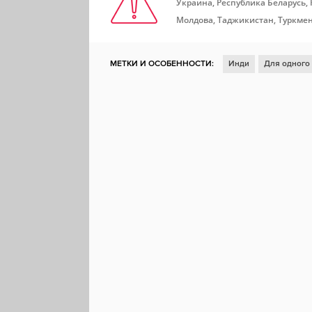
Украина, Республика Беларусь,
Молдова, Таджикистан, Туркмен
МЕТКИ И ОСОБЕННОСТИ:
Инди
Для одного
Головоломка
Насилие
Мясо
Война
Р
Пошаговая тактика
Карточная игра
Несколь
Коллекционная карточная игра