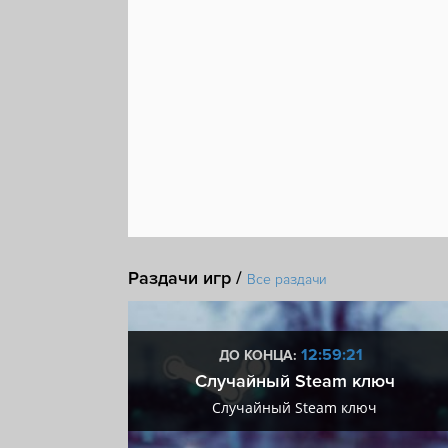
Shoot'em up
Минимализм
Раздачи игр /
Все раздачи
:20
12:59:20
ДО КОНЦА:
 + VIP
Случайный Steam ключ
+ VIP
Случайный Steam ключ