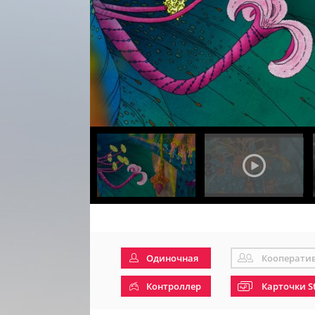
Одиночная
Кооперати
Контроллер
Карточки S