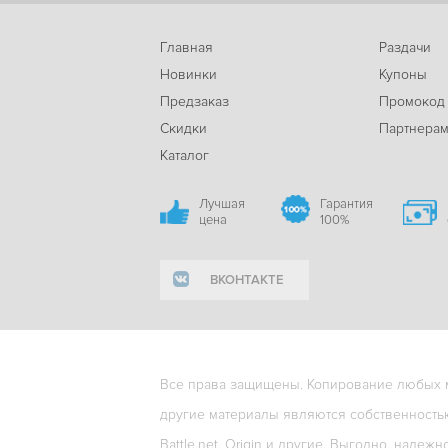
Главная
Раздачи
Новинки
Купоны
Предзаказ
Промокод
Скидки
Партнера
Каталог
Лучшая
Гарантия
цена
100%
ВКОНТАКТЕ
Все права защищены. Копирование любых ма
другие материалы являются собственность
Battle.net, Origin и другие. Выгодно, надежн