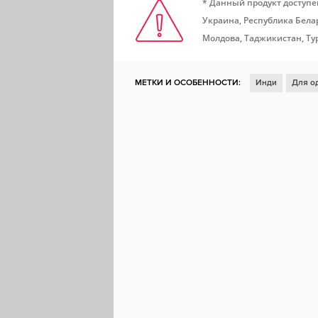
* Данный продукт доступе
Украина, Республика Белар
Молдова, Таджикистан, Ту
МЕТКИ И ОСОБЕННОСТИ:
Инди
Для о
Казуальная игра
Глубокий сюжет
2D
Исследования
Для всей семьи
Ретро
Симулятор ходьбы
Олдскул
Демоны