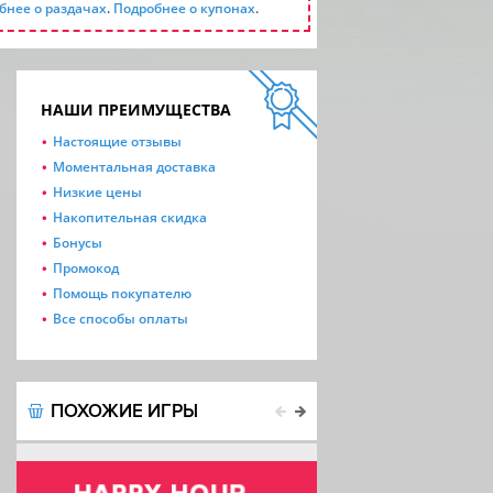
бнее о раздачах
.
Подробнее о купонах
.
НАШИ ПРЕИМУЩЕСТВА
Настоящие отзывы
Моментальная доставка
Низкие цены
Накопительная скидка
Бонусы
Промокод
Помощь покупателю
Все способы оплаты
ПОХОЖИЕ ИГРЫ