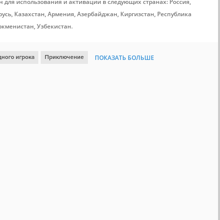
н для использования и активации в следующих странах: Россия,
усь, Казахстан, Армения, Азербайджан, Киргизстан, Республика
ркменистан, Узбекистан.
дного игрока
Приключение
ПОКАЗАТЬ БОЛЬШЕ
Атмосферная
Хоррор
Пиксельная графика
Выживание
Мрачная
Вид сверху
Хоррор на выживание
Сцены жестокости