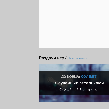
Раздачи игр /
Все раздачи
3:16:56
00:16:56
ДО КОНЦА:
мум + VIP
Случайный Steam ключ
мум + VIP
Случайный Steam ключ