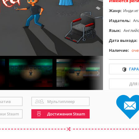
Имеются реги
Жанр:
Инди и
Издатель:
An
Язык:
Англий
Дата выхода:
Наличие:
оче
ГАР
ДЛЯ
ратив
Мультиплеер
чки Steam
Достижения Steam