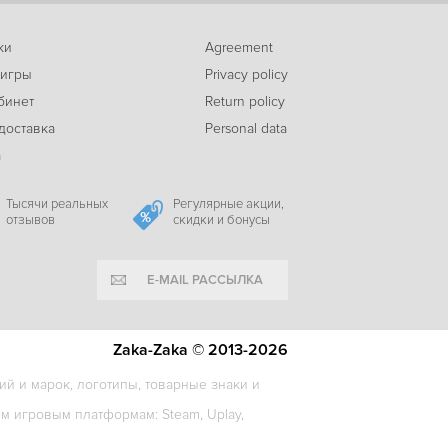
ки
Agreement
-82%
 игры
Privacy policy
96
The Coma 2: Vicious Sisters
c
бинет
Return policy
доставка
Personal data
а
-78%
189
The Coma 2: Vicious Sisters Deluxe Edition
c
Тысячи реальных
Регулярные акции,
отзывов
скидки и бонусы
E-MAIL РАССЫЛКА
-78%
175
Husk
c
Zaka-Zaka © 2013-2026
й и марок, логотипы, товарные знаки и
-89%
 игровым платформам: Steam, Uplay,
39
Down to Hell
c