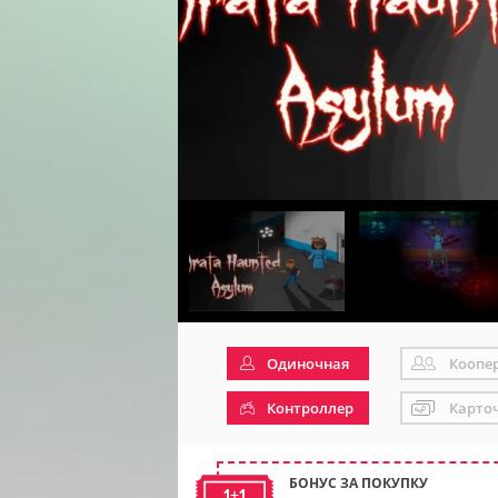
Одиночная
Коопе
Контроллер
Карто
БОНУС ЗА ПОКУПКУ
1+1