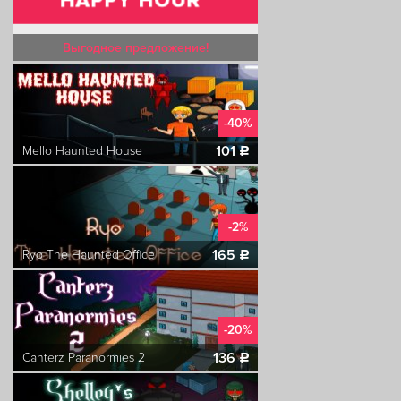
Выгодное предложение!
-40%
101
Mello Haunted House
c
-2%
165
Ryo The Haunted Office
c
-20%
136
Canterz Paranormies 2
c