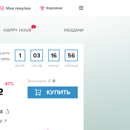
Корзина
Мои покупки
!
HAPPY HOUR
РАЗДАЧИ
А ИГРУ
1
03
16
55
 ЧЕРЕЗ
дней
часов
минут
секунд
Экономия: 81
c
-47%
c
КУПИТЬ
?