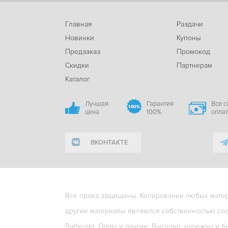
Главная
Раздачи
Новинки
Купоны
Предзаказ
Промокод
Скидки
Партнерам
Каталог
Лучшая
Гарантия
Все 
цена
100%
опла
ВКОНТАКТЕ
Все права защищены. Копирование любых матери
другие материалы являются собственностью соо
Battle.net, Origin и другие. Выгодно, надежно и б