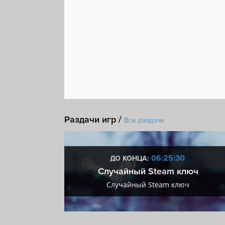
Раздачи игр /
Все раздачи
:29
06:25:29
ДО КОНЦА:
 + VIP
Случайный Steam ключ
+ VIP
Случайный Steam ключ