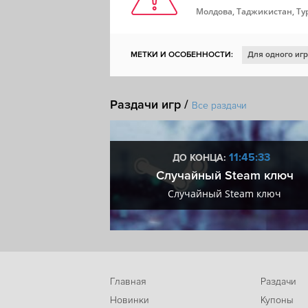
Молдова, Таджикистан, Ту
МЕТКИ И ОСОБЕННОСТИ:
Для одного иг
Казуальная игра
Открытый мир
От пе
Раздачи игр /
Расслабляющая
Иммерсивный симулят
Все раздачи
Образование
Сельское хозяйство
Ко
8:45:31
11:45:31
ДО КОНЦА:
мум + VIP
Случайный Steam ключ
мум + VIP
Случайный Steam ключ
Главная
Раздачи
Новинки
Купоны