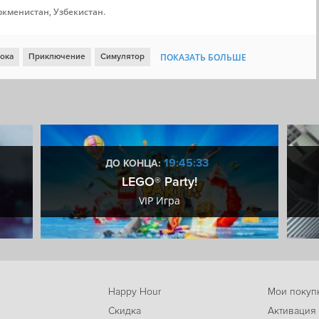
ркменистан, Узбекистан.
рока
Приключение
Симулятор
ПОКАЗАТЬ БОЛЬШЕ
рвого лица
Для всей семьи
Менеджмент
Реализм
Милая
ор
Эмоциональная
Симулятор жизни
Природа
тики
Лошади
Собаки
19:45:31
ДО КОНЦА:
LEGO® Party!
VIP Игра
Happy Hour
Мои покуп
Скидка
Активация