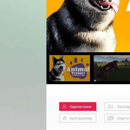
Одиночная
Коопе
Контроллер
Карто