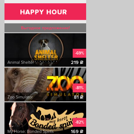
Выгодное предложение!
-69%
219
Animal Shelter
c
-81%
81
Zoo Simulator
c
-82%
169
My Horse: Bonded Spirits
c