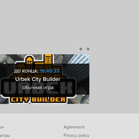
18:45:31
ДО КОНЦА:
ДО КОН
Urbek City Builder
Купоны М
Обычная игра
Купоны М
ки
Agreement
 игры
Privacy policy