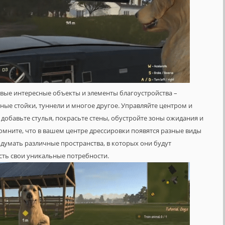
овые интересные объекты и элементы благоустройства –
ные стойки, туннели и многое другое. Управляйте центром и
 добавьте стулья, покрасьте стены, обустройте зоны ожидания и
омните, что в вашем центре дрессировки появятся разные виды
умать различные пространства, в которых они будут
сть свои уникальные потребности.