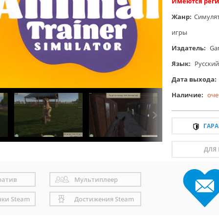
Имеются реги
Жанр:
Симуля
игры
Издатель:
Ga
Язык:
Русский
Дата выхода:
Наличие:
оче
ГАР
ДЛЯ
ратив
Мультиплеер
чки Steam
Достижения Steam