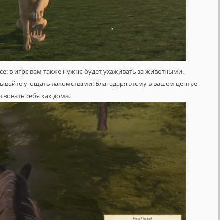
се: в игре вам также нужно будет ухаживать за животными.
абывайте угощать лакомствами! Благодаря этому в вашем центре
твовать себя как дома.