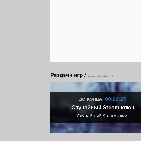
Раздачи игр /
Все раздачи
3:22:24
00:22:24
ДО КОНЦА:
мум + VIP
Случайный Steam ключ
мум + VIP
Случайный Steam ключ