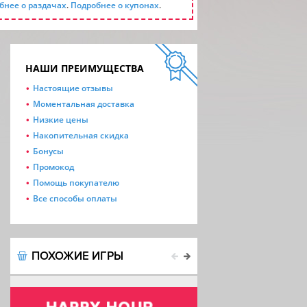
бнее о раздачах
.
Подробнее о купонах
.
НАШИ ПРЕИМУЩЕСТВА
Настоящие отзывы
Моментальная доставка
Низкие цены
Накопительная скидка
Бонусы
Промокод
Помощь покупателю
Все способы оплаты
ПОХОЖИЕ ИГРЫ