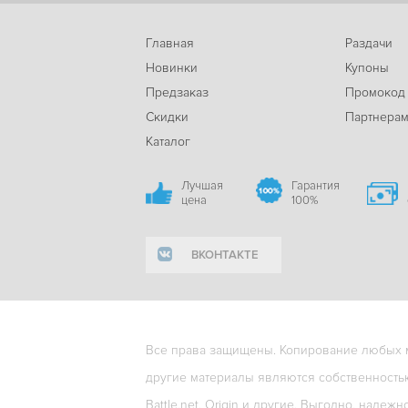
Главная
Раздачи
Новинки
Купоны
Предзаказ
Промокод
Скидки
Партнера
Каталог
Лучшая
Гарантия
цена
100%
ВКОНТАКТЕ
Все права защищены. Копирование любых ма
другие материалы являются собственность
Battle.net, Origin и другие. Выгодно, надежн