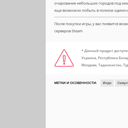
очарование небольших городов под ним. 
еще возможно побыть в полном одиноч
После покупки игры, у вас появится во
серверов Steam
* Данный продукт доступе
Украина, Республика Белар
Молдова, Таджикистан, Ту
МЕТКИ И ОСОБЕННОСТИ:
Инди
Симул
Steam Cloud
Включает редактор уровне