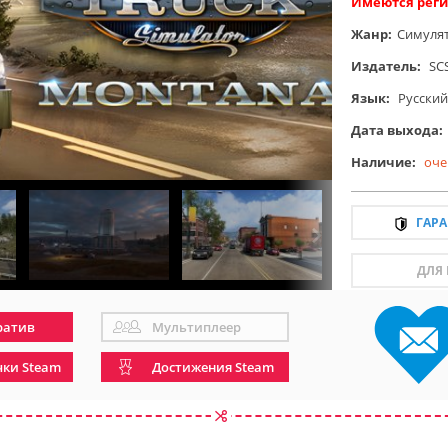
Имеются реги
Жанр:
Симуля
Издатель:
SC
Язык:
Русский
Дата выхода:
Наличие:
оче
ГАР
ДЛЯ
ратив
Мультиплеер
чки Steam
Достижения Steam