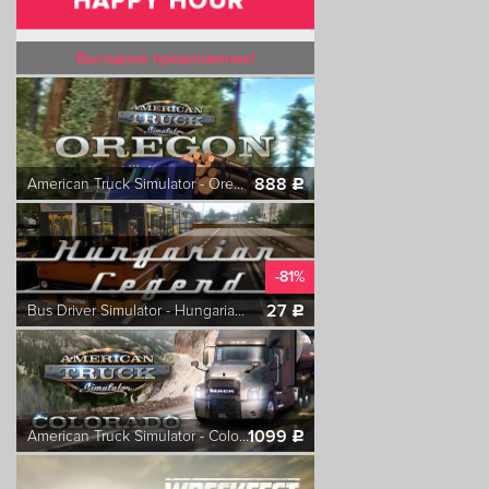
Выгодное предложение!
888
American Truck Simulator - Oregon
c
-81%
27
Bus Driver Simulator - Hungarian Legend DLC
c
1099
American Truck Simulator - Colorado
c