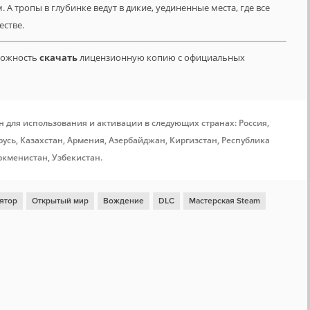
А тропы в глубинке ведут в дикие, уединенные места, где все
естве.
зможность
скачать
лицензионную копию с официальных
н для использования и активации в следующих странах: Россия,
усь, Казахстан, Армения, Азербайджан, Киргизстан, Республика
ркменистан, Узбекистан.
ятор
Открытый мир
Вождение
DLC
Мастерская Steam
й