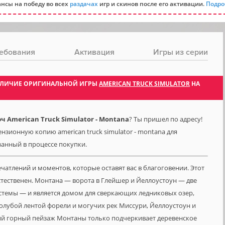
нсы на победу во всех
раздачах
игр и скинов после его активации.
Подро
ебования
Активация
Игры из серии
 НАЛИЧИЕ ОРИГИНАЛЬНОЙ ИГРЫ
AMERICAN TRUCK SIMULATOR
НА
Ч
 American Truck Simulator - Montana
? Ты пришел по адресу!
нзионную копию american truck simulator - montana для
азанный в процессе покупки.
тлений и моментов, которые оставят вас в благоговении. Этот
стественен. Монтана — ворота в Глейшер и Йеллоустоун — две
емы — и является домом для сверкающих ледниковых озер,
олубой лентой форели и могучих рек Миссури, Йеллоустоун и
щий горный пейзаж Монтаны только подчеркивает деревенское