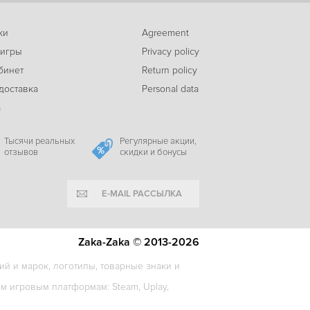
ки
Agreement
 игры
Privacy policy
713
American Truck Simulator - New Mexico
c
бинет
Return policy
доставка
Personal data
а
Тысячи реальных
Регулярные акции,
отзывов
скидки и бонусы
E-MAIL РАССЫЛКА
Zaka-Zaka © 2013-2026
й и марок, логотипы, товарные знаки и
 игровым платформам: Steam, Uplay,