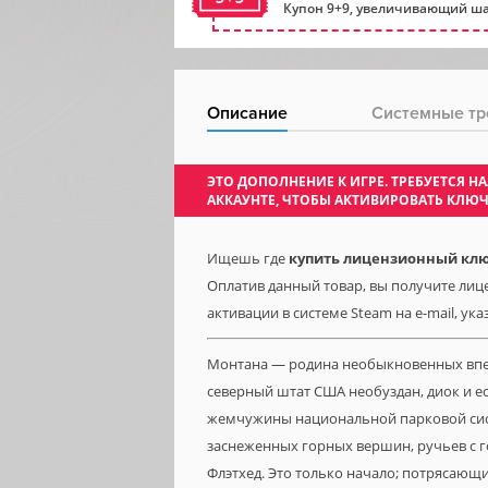
Купон 9+9, увеличивающий ша
Описание
Системные тр
ЭТО ДОПОЛНЕНИЕ К ИГРЕ. ТРЕБУЕТСЯ
АККАУНТЕ, ЧТОБЫ АКТИВИРОВАТЬ КЛЮ
Ищешь где
купить лицензионный ключ
Оплатив данный товар, вы получите лице
активации в системе Steam на e-mail, ук
Монтана — родина необыкновенных впеча
северный штат США необуздан, диок и е
жемчужины национальной парковой сист
заснеженных горных вершин, ручьев с г
Флэтхед. Это только начало; потрясаю