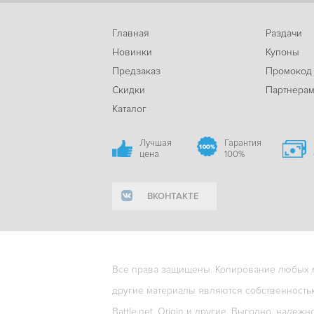
Главная
Раздачи
Новинки
Купоны
Предзаказ
Промокод
Скидки
Партнера
Каталог
Лучшая
Гарантия
цена
100%
ВКОНТАКТЕ
Все права защищены. Копирование любых ма
другие материалы являются собственность
Battle.net, Origin и другие. Выгодно, надежн