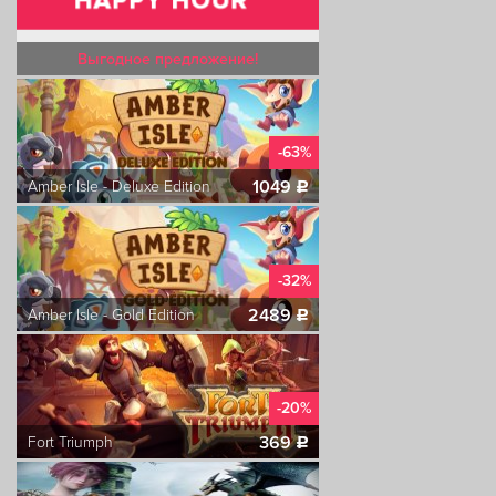
Выгодное предложение!
-63%
1049
Amber Isle - Deluxe Edition
c
-32%
2489
Amber Isle - Gold Edition
c
-20%
369
Fort Triumph
c