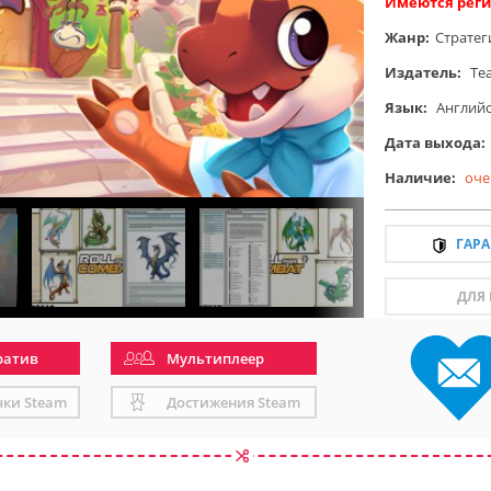
Имеются реги
Жанр:
Стратег
Издатель:
Te
Язык:
Англий
Дата выхода:
Наличие:
оче
ГАР
ДЛЯ
ратив
Мультиплеер
чки Steam
Достижения Steam