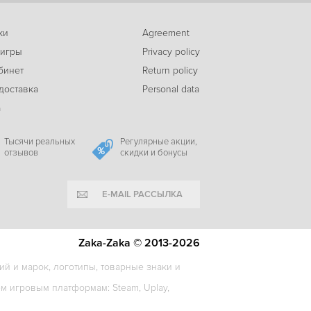
ки
Agreement
-85%
 игры
Privacy policy
55
Puzzle Forge Dungeon
c
бинет
Return policy
доставка
Personal data
а
-68%
146
Dark Deity
c
Тысячи реальных
Регулярные акции,
отзывов
скидки и бонусы
E-MAIL РАССЫЛКА
-17%
485
Kingdom Loop
c
Zaka-Zaka © 2013-2026
й и марок, логотипы, товарные знаки и
-43%
 игровым платформам: Steam, Uplay,
339
Foretales
c