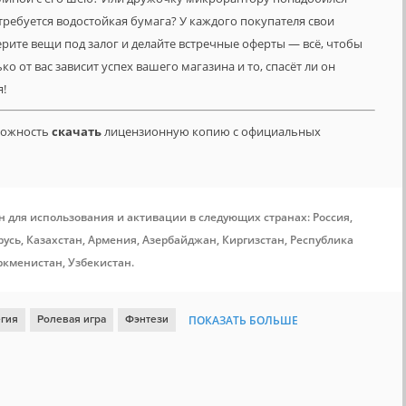
требуется водостойкая бумага? У каждого покупателя свои
ерите вещи под залог и делайте встречные оферты — всё, чтобы
ко от вас зависит успех вашего магазина и то, спасёт ли он
я!
зможность
скачать
лицензионную копию с официальных
н для использования и активации в следующих странах: Россия,
усь, Казахстан, Армения, Азербайджан, Киргизстан, Республика
ркменистан, Узбекистан.
егия
Ролевая игра
Фэнтези
ПОКАЗАТЬ БОЛЬШЕ
тийная ролевая игра
Драконы
DLC