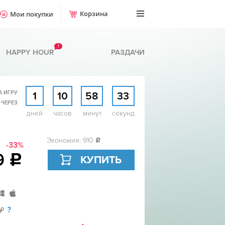
Корзина
Мои покупки
!
HAPPY HOUR
РАЗДАЧИ
А ИГРУ
1
10
58
32
 ЧЕРЕЗ
дней
часов
минут
секунд
Экономия: 910
c
-33%
9
c
КУПИТЬ
?