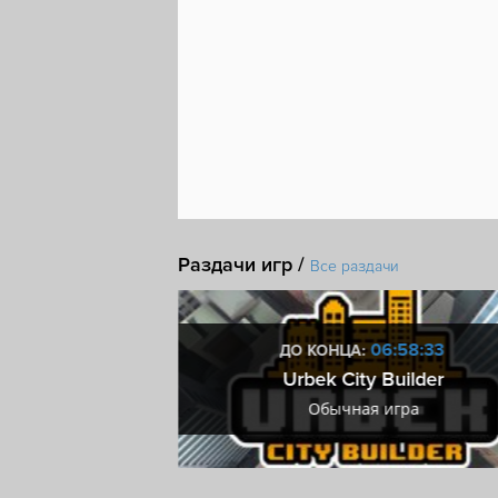
Раздачи игр /
Все раздачи
7:58:32
06:58:32
ДО КОНЦА:
rty!
Urbek City Builder
ра
Обычная игра