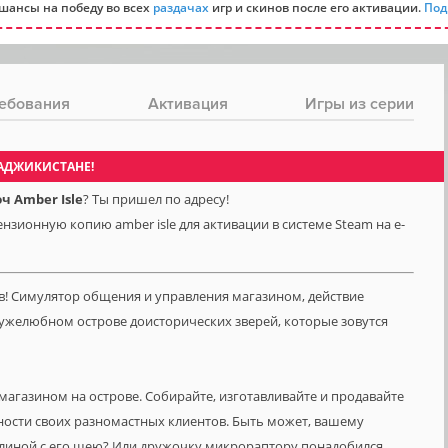
шансы на победу во всех
раздачах
игр и скинов после его активации.
Под
ебования
Активация
Игры из серии
ТАДЖИКИСТАНЕ!
 Amber Isle
? Ты пришел по адресу!
нзионную копию amber isle для активации в системе Steam на e-
! Симулятор общения и управления магазином, действие
ужелюбном острове доисторических зверей, которые зовутся
агазином на острове. Собирайте, изготавливайте и продавайте
ности своих разномастных клиентов. Быть может, вашему
линой с его шею? Или дружочку микрораптору понадобился