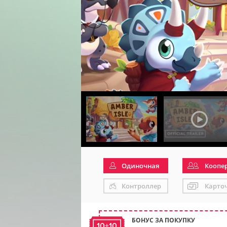
Одиночная
Коопе
Контроллер
Карто
БОНУС ЗА ПОКУПКУ
10+10