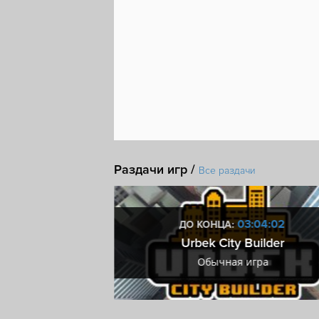
Раздачи игр /
Все раздачи
4:04:01
03:04:01
ДО КОНЦА:
rty!
Urbek City Builder
ра
Обычная игра