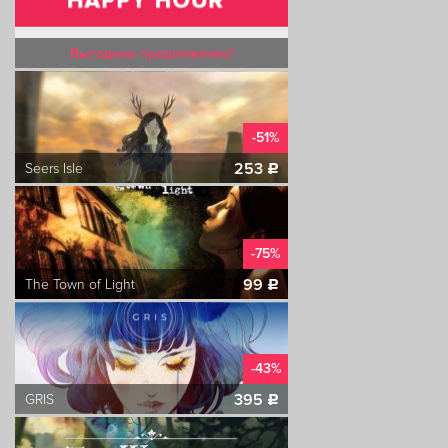
Выгодное предложение!
-51%
253
Seers Isle
c
-75%
99
The Town of Light
c
-43%
395
GRIS
c