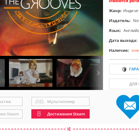
Имеются реги
Жанр:
Инди и
Издатель:
No
Язык:
Англий
Дата выхода:
Наличие:
оче
ГАР
ДЛЯ
ратив
Мультиплеер
чки Steam
Достижения Steam