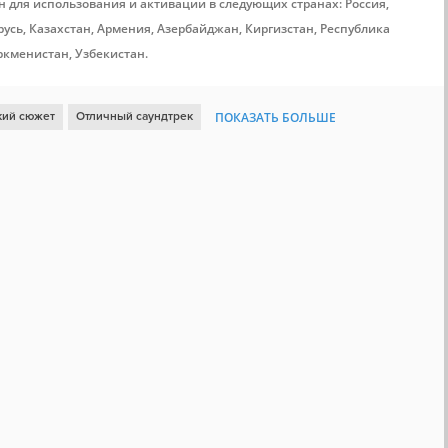
н для использования и активации в следующих странах: Россия,
усь, Казахстан, Армения, Азербайджан, Киргизстан, Республика
ркменистан, Узбекистан.
кий сюжет
Отличный саундтрек
ПОКАЗАТЬ БОЛЬШЕ
Женщина-протагонист
Тайна
Визуальная новелла
Красивая
Психологическая
Повествование
Нелинейность
Свобода выбора
Текстовая игра
Динамические повествование