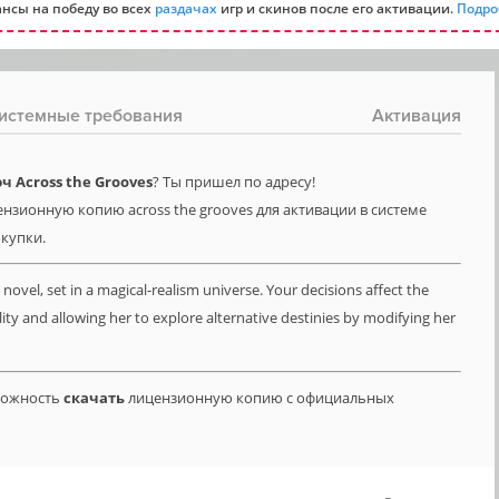
нсы на победу во всех
раздачах
игр и скинов после его активации.
Подро
истемные требования
Активация
 Across the Grooves
? Ты пришел по адресу!
нзионную копию across the grooves для активации в системе
окупки.
 novel, set in a magical-realism universe. Your decisions affect the
ality and allowing her to explore alternative destinies by modifying her
зможность
скачать
лицензионную копию с официальных