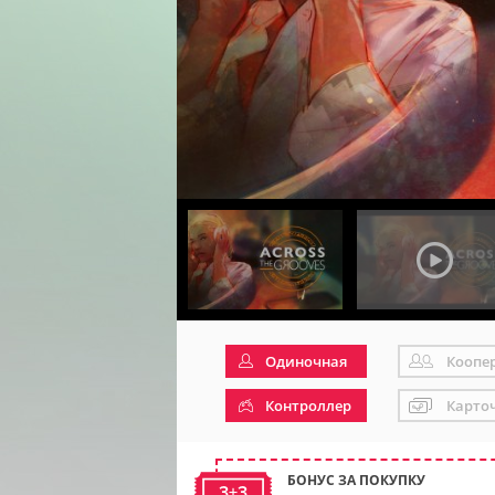
Одиночная
Коопе
Контроллер
Карто
БОНУС ЗА ПОКУПКУ
3+3