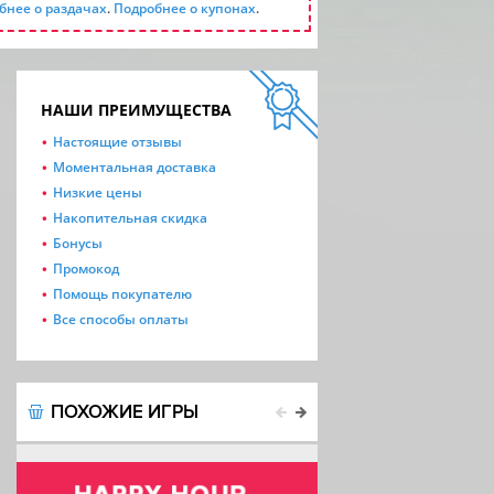
бнее о раздачах
.
Подробнее о купонах
.
НАШИ ПРЕИМУЩЕСТВА
Настоящие отзывы
Моментальная доставка
Низкие цены
Накопительная скидка
Бонусы
Промокод
Помощь покупателю
Все способы оплаты
ПОХОЖИЕ ИГРЫ