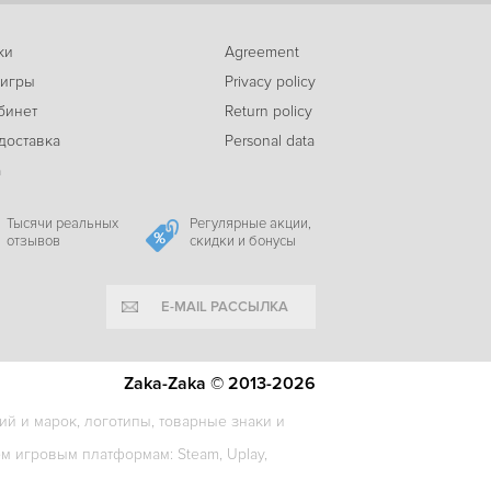
ки
Agreement
 игры
Privacy policy
бинет
Return policy
доставка
Personal data
а
Тысячи реальных
Регулярные акции,
отзывов
скидки и бонусы
E-MAIL РАССЫЛКА
Zaka-Zaka © 2013-2026
й и марок, логотипы, товарные знаки и
 игровым платформам: Steam, Uplay,