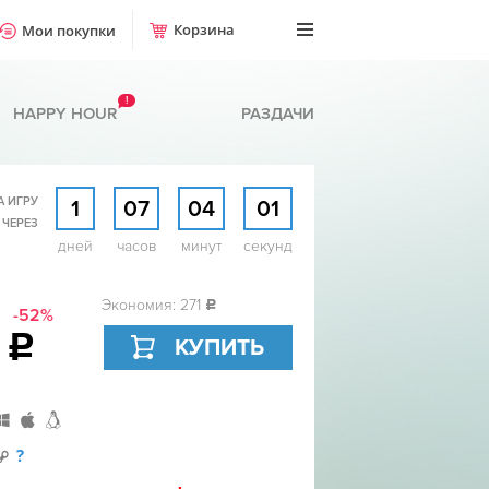
Корзина
Мои покупки
!
HAPPY HOUR
РАЗДАЧИ
А ИГРУ
1
07
04
00
 ЧЕРЕЗ
дней
часов
минут
секунд
Экономия: 271
c
-52%
9
c
КУПИТЬ
?