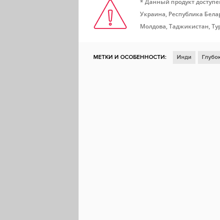
* Данный продукт доступе
Украина, Республика Белар
Молдова, Таджикистан, Ту
МЕТКИ И ОСОБЕННОСТИ:
Инди
Глубо
Цветастая
Решения с последствиями
Рисованная графика
Сюрреалистичная
Психоделия
Сенсорное управление
LGBTQ+
Steam Cloud