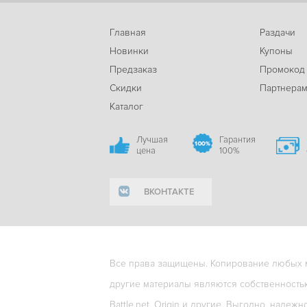
Главная
Раздачи
Новинки
Купоны
Предзаказ
Промокод
Скидки
Партнера
Каталог
Лучшая
Гарантия
цена
100%
ВКОНТАКТЕ
Все права защищены. Копирование любых ма
другие материалы являются собственность
Battle.net, Origin и другие. Выгодно, надежн