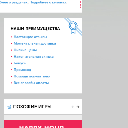
бнее о раздачах
.
Подробнее о купонах
.
НАШИ ПРЕИМУЩЕСТВА
Настоящие отзывы
Моментальная доставка
Низкие цены
Накопительная скидка
Бонусы
Промокод
Помощь покупателю
Все способы оплаты
ПОХОЖИЕ ИГРЫ