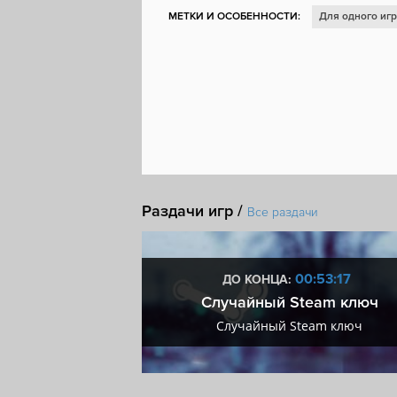
МЕТКИ И ОСОБЕННОСТИ:
Для одного иг
Головоломка
Милая
Click
Решения
Управление ресурсами
Рисованная гра
Повествовательная
Интерактивная лите
Steam Cloud
Раздачи игр /
Все раздачи
0:53:17
00:53:17
ДО КОНЦА:
мум + VIP
Случайный Steam ключ
мум + VIP
Случайный Steam ключ