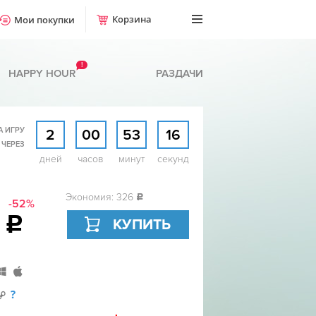
Корзина
Мои покупки
!
HAPPY HOUR
РАЗДАЧИ
А ИГРУ
2
00
53
16
 ЧЕРЕЗ
дней
часов
минут
секунд
Экономия: 326
c
-52%
9
c
КУПИТЬ
?