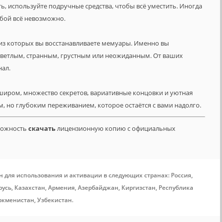
ть, используйте подручные средства, чтобы всё уместить. Иногда
обой всё невозможно.
из которых вы восстанавливаете мемуары. Именно вы
светлым, странным, грустным или неожиданным. От ваших
нал.
иром, множество секретов, вариативные концовки и уютная
, но глубоким переживанием, которое остаётся с вами надолго.
зможность
скачать
лицензионную копию с официальных
н для использования и активации в следующих странах: Россия,
усь, Казахстан, Армения, Азербайджан, Киргизстан, Республика
ркменистан, Узбекистан.