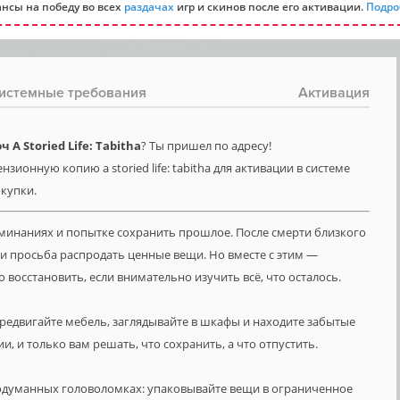
нсы на победу во всех
раздачах
игр и скинов после его активации.
Подро
истемные требования
Активация
A Storied Life: Tabitha
? Ты пришел по адресу!
зионную копию a storied life: tabitha для активации в системе
окупки.
оминаниях и попытке сохранить прошлое. После смерти близкого
 и просьба распродать ценные вещи. Но вместе с этим —
осстановить, если внимательно изучить всё, что осталось.
ередвигайте мебель, заглядывайте в шкафы и находите забытые
, и только вам решать, что сохранить, а что отпустить.
родуманных головоломках: упаковывайте вещи в ограниченное