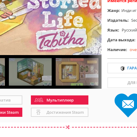
Имеются реги
Жанр:
Инди и
Издатель:
Se
Язык:
Русский
Дата выхода:
Наличие:
оче
ГАР
ДЛЯ
ратив
Мультиплеер
чки Steam
Достижения Steam