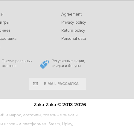
ки
Agreement
 игры
Privacy policy
363
TOHU
c
бинет
Return policy
доставка
Personal data
а
-63%
179
Behind the Frame: The Finest Scenery
c
Тысячи реальных
Регулярные акции,
отзывов
скидки и бонусы
E-MAIL РАССЫЛКА
-17%
485
CLeM
c
Zaka-Zaka © 2013-2026
й и марок, логотипы, товарные знаки и
-8%
 игровым платформам: Steam, Uplay,
360
Hindsight
c