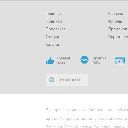
Главная
Раздачи
Новинки
Купоны
Предзаказ
Промокод
Скидки
Партнера
Каталог
Лучшая
Гарантия
цена
100%
ВКОНТАКТЕ
Все права защищены. Копирование любых ма
другие материалы являются собственность
Battle.net, Origin и другие. Выгодно, надежн