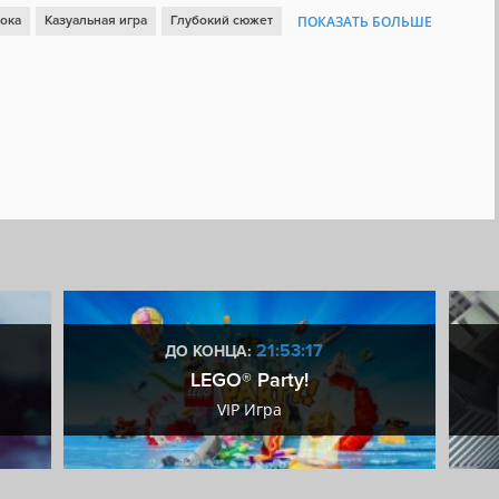
рока
Казуальная игра
Глубокий сюжет
ПОКАЗАТЬ БОЛЬШЕ
 с последствиями
Протагонистка
Тайна
Изометрия
фика
Поиск предметов
Эмоциональная
Детектив
ратура
Расследования
Менеджмент инвентаря
Уютная
21:53:17
ДО КОНЦА:
LEGO® Party!
VIP Игра