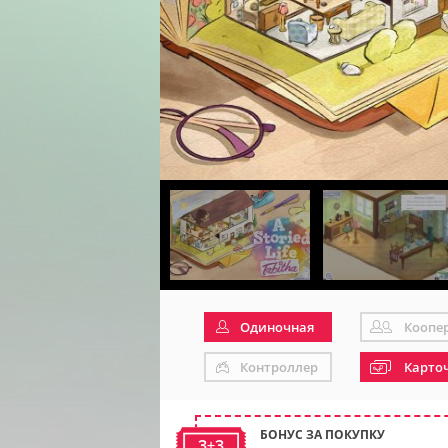
Одиночная
Коопе
Контроллер
Карто
БОНУС ЗА ПОКУПКУ
3+3