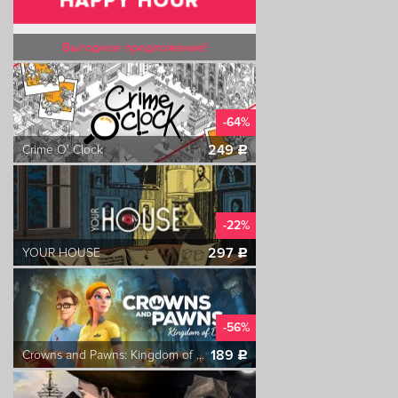
Выгодное предложение!
-64%
249
Crime O' Clock
c
-22%
297
YOUR HOUSE
c
-56%
189
Crowns and Pawns: Kingdom of Deceit
c