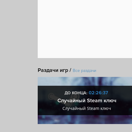
Раздачи игр /
Все раздачи
:36
02:26:36
ДО КОНЦА:
 + VIP
Случайный Steam ключ
+ VIP
Случайный Steam ключ