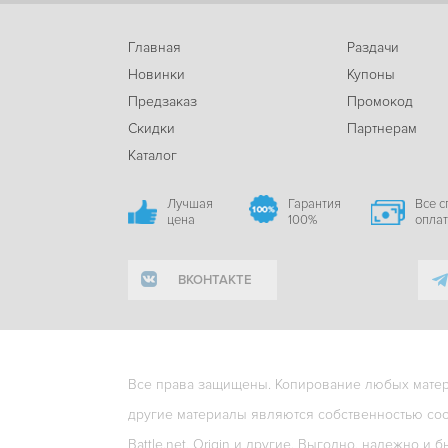
Главная
Раздачи
Новинки
Купоны
Предзаказ
Промокод
Скидки
Партнерам
Каталог
Лучшая
Гарантия
Все 
цена
100%
опла
ВКОНТАКТЕ
Все права защищены. Копирование любых матери
другие материалы являются собственностью соо
Battle.net, Origin и другие. Выгодно, надежно и б